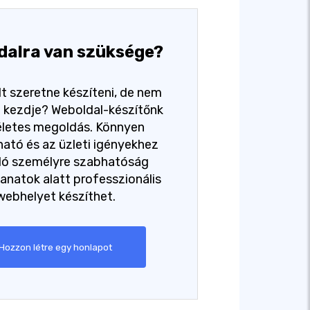
dalra van szüksége?
t szeretne készíteni, de nem
ol kezdje? Weboldal-készítőnk
életes megoldás. Könnyen
ató és az üzleti igényekhez
dó személyre szabhatóság
lanatok alatt professzionális
webhelyet készíthet.
Hozzon létre egy honlapot