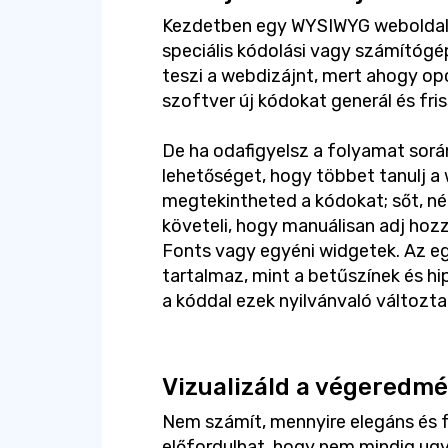
Kezdetben egy WYSIWYG weboldalk
speciális kódolási vagy számítóg
teszi a webdizájnt, mert ahogy op
szoftver új kódokat generál és fris
De ha odafigyelsz a folyamat sorá
lehetőséget, hogy többet tanulj a 
megtekintheted a kódokat; sőt, n
követeli, hogy manuálisan adj hoz
Fonts vagy egyéni widgetek. Az 
tartalmaz, mint a betűszínek és hip
a kóddal ezek nyilvánvaló változta
Vizualizáld a végeredm
Nem számít, mennyire elegáns és 
előfordulhat, hogy nem mindig ug