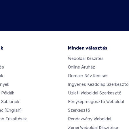
ék
Minden választás
Weboldal Készítés
és
Online Áruház
ók
Domain Név Keresés
nyek
Ingyenes Kezdőlap Szerkesztő
 Példák
Üzleti Weboldal Szerkesztő
 Sablonok
Fényképmegosztó Weboldal
ac
(English)
Szerkesztő
bb Frissítések
Rendezvény Weboldal
Zenei Weboldal Készítése