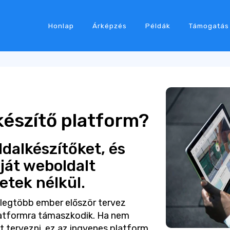
Honlap
Árképzés
Példák
Támogatás
készítő platform?
dalkészítőket, és
ját weboldalt
etek nélkül.
 legtöbb ember először tervez
latformra támaszkodik. Ha nem
t tervezni, ez az ingyenes platform