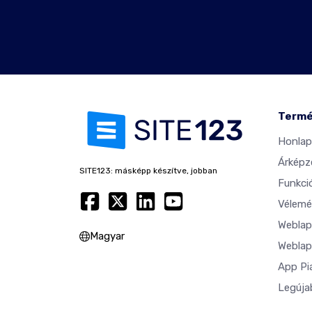
Term
Honlap
Árképz
SITE123: másképp készítve, jobban
Funkci
Vélemé
Weblap
Magyar
Weblap
App Pi
Legúja