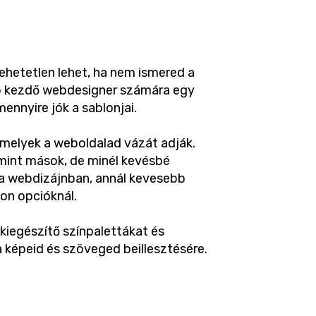
 lehetetlen lehet, ha nem ismered a
bb kezdő webdesigner számára egy
ennyire jók a sablonjai.
amelyek a weboldalad vázát adják.
mint mások, de minél kevésbé
a webdizájnban, annál kevesebb
on opcióknál.
iegészítő színpalettákat és
 képeid és szöveged beillesztésére.