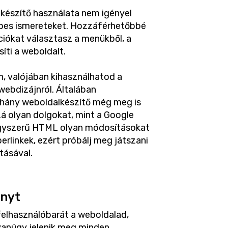
észítő használata nem igényel
épes ismereteket. Hozzáférhetőbbé
ciókat választasz a menükből, a
síti a weboldalt.
n, valójában kihasználhatod a
webdizájnról. Általában
éhány weboldalkészítő még meg is
zá olyan dolgokat, mint a Google
egyszerű HTML olyan módosításokat
erlinkek, ezért próbálj meg játszani
tásával.
ényt
felhasználóbarát a weboldalad,
yanúgy jelenik meg minden