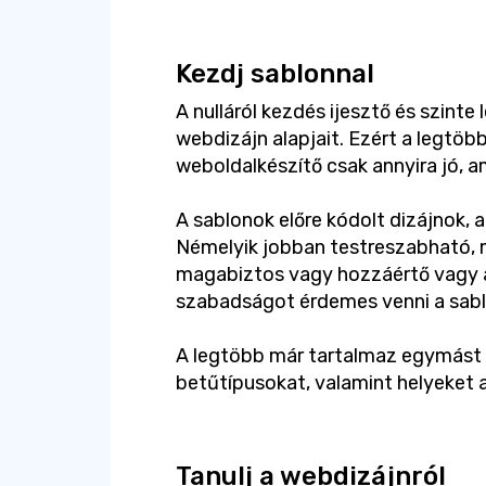
Kezdj sablonnal
A nulláról kezdés ijesztő és szinte
webdizájn alapjait. Ezért a legtö
weboldalkészítő csak annyira jó, am
A sablonok előre kódolt dizájnok, 
Némelyik jobban testreszabható, 
magabiztos vagy hozzáértő vagy 
szabadságot érdemes venni a sabl
A legtöbb már tartalmaz egymást k
betűtípusokat, valamint helyeket a
Tanulj a webdizájnról