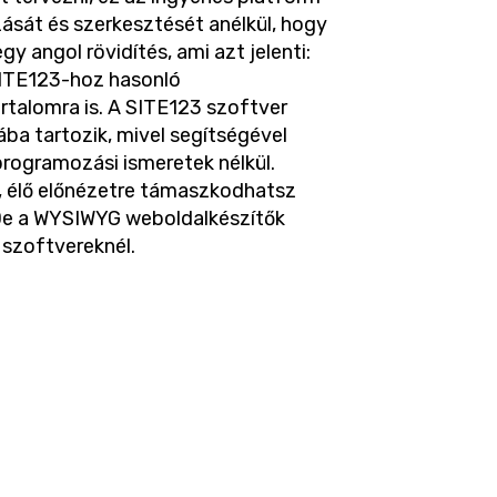
zását és szerkesztését anélkül, hogy
y angol rövidítés, ami azt jelenti:
 SITE123-hoz hasonló
rtalomra is. A SITE123 szoftver
a tartozik, mivel segítségével
programozási ismeretek nélkül.
, élő előnézetre támaszkodhatsz
De a WYSIWYG weboldalkészítők
 szoftvereknél.