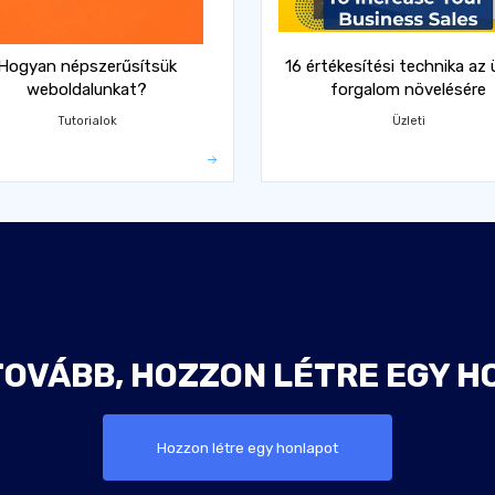
Hogyan népszerűsítsük
16 értékesítési technika az 
weboldalunkat?
forgalom növelésére
Tutorialok
Üzleti
TOVÁBB, HOZZON LÉTRE EGY H
Hozzon létre egy honlapot