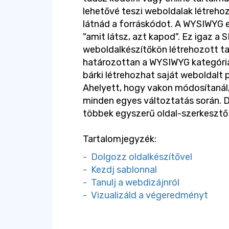
lehetővé teszi weboldalak létreho
látnád a forráskódot. A WYSIWYG eg
"amit látsz, azt kapod". Ez igaz a
weboldalkészítőkön létrehozott ta
határozottan a WYSIWYG kategóriáb
bárki létrehozhat saját weboldalt 
Ahelyett, hogy vakon módosítanál
minden egyes változtatás során. 
többek egyszerű oldal-szerkesztő
Tartalomjegyzék:
- Dolgozz oldalkészítővel
- Kezdj sablonnal
- Tanulj a webdizájnról
- Vizualizáld a végeredményt