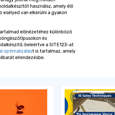
oldalkészítőt használsz, amely élő
 esélyed van elkerülni a gyakori
tartalmad előnézetéhez különböző
böngészőtípusokon és
ldalkészítő, beleértve a SITE123-at
l optimalizálás
t is tartalmaz, amely
ilbarát elrendezésbe.