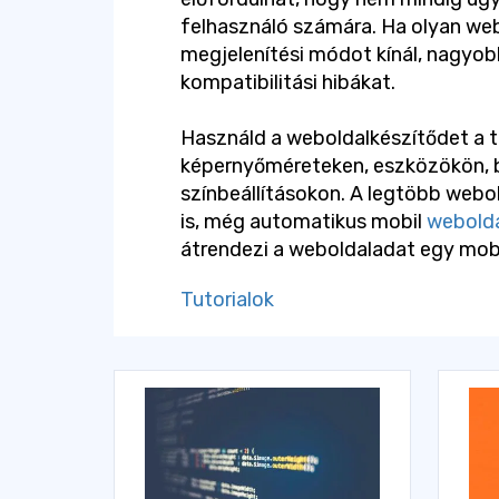
felhasználó számára. Ha olyan web
megjelenítési módot kínál, nagyobb
kompatibilitási hibákat.
Használd a weboldalkészítődet a 
képernyőméreteken, eszközökön, 
színbeállításokon. A legtöbb webo
is, még automatikus mobil
webolda
átrendezi a weboldaladat egy mob
Tutorialok