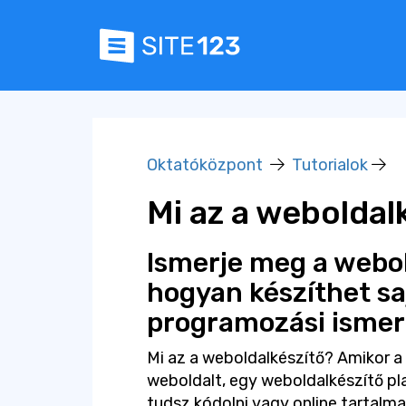
Oktatóközpont
Tutorialok
Mi az a weboldal
Ismerje meg a webol
hogyan készíthet sa
programozási ismer
Mi az a weboldalkészítő? Amikor a
weboldalt, egy weboldalkészítő p
tudsz kódolni vagy online tartalma