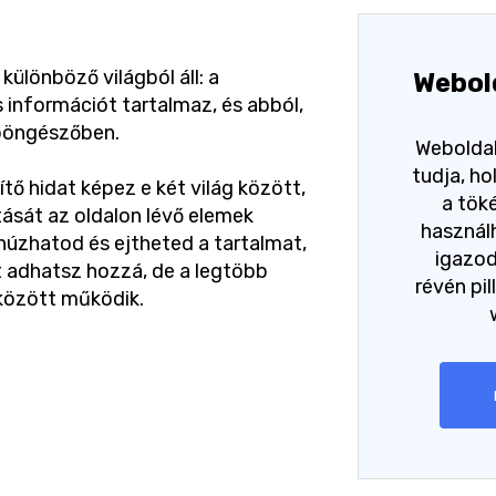
ülönböző világból áll: a
Webol
 információt tartalmaz, és abból,
 böngészőben.
Weboldal
tudja, h
ő hidat képez e két világ között,
a tök
ását az oldalon lévő elemek
használh
húzhatod és ejtheted a tartalmat,
igazo
 adhatsz hozzá, de a legtöbb
révén pil
között működik.