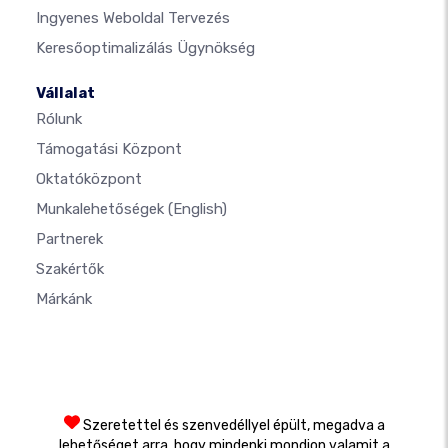
Ingyenes Weboldal Tervezés
Keresőoptimalizálás Ügynökség
Vállalat
Rólunk
Támogatási Központ
Oktatóközpont
Munkalehetőségek
(English)
Partnerek
Szakértők
Márkánk
Szeretettel és szenvedéllyel épült, megadva a
lehetőséget arra, hogy mindenki mondjon valamit a