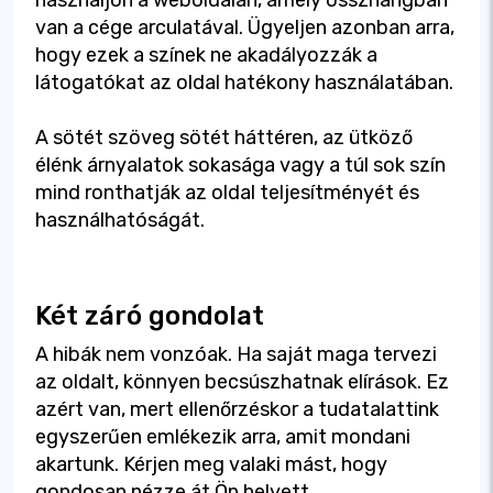
van a cége arculatával. Ügyeljen azonban arra,
hogy ezek a színek ne akadályozzák a
látogatókat az oldal hatékony használatában.
A sötét szöveg sötét háttéren, az ütköző
élénk árnyalatok sokasága vagy a túl sok szín
mind ronthatják az oldal teljesítményét és
használhatóságát.
Két záró gondolat
A hibák nem vonzóak. Ha saját maga tervezi
az oldalt, könnyen becsúszhatnak elírások. Ez
azért van, mert ellenőrzéskor a tudatalattink
egyszerűen emlékezik arra, amit mondani
akartunk. Kérjen meg valaki mást, hogy
gondosan nézze át Ön helyett.