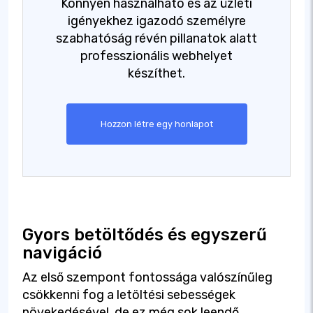
Könnyen használható és az üzleti
igényekhez igazodó személyre
szabhatóság révén pillanatok alatt
professzionális webhelyet
készíthet.
Hozzon létre egy honlapot
Gyors betöltődés és egyszerű
navigáció
Az első szempont fontossága valószínűleg
csökkenni fog a letöltési sebességek
növekedésével, de ez még sok leendő