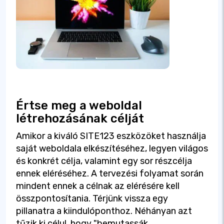
Értse meg a weboldal
létrehozásának célját
Amikor a kiváló SITE123 eszközöket használja
saját weboldala elkészítéséhez, legyen világos
és konkrét célja, valamint egy sor részcélja
ennek eléréséhez. A tervezési folyamat során
mindent ennek a célnak az elérésére kell
összpontosítania. Térjünk vissza egy
pillanatra a kiindulóponthoz. Néhányan azt
tűzik ki célul, hogy "bemutassák