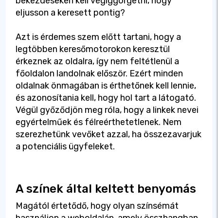
bekezdéseken kell végiggörgetni, hogy
eljusson a keresett pontig?
Azt is érdemes szem előtt tartani, hogy a
legtöbben keresőmotorokon keresztül
érkeznek az oldalra, így nem feltétlenül a
főoldalon landolnak először. Ezért minden
oldalnak önmagában is érthetőnek kell lennie,
és azonosítania kell, hogy hol tart a látogató.
Végül győződjön meg róla, hogy a linkek nevei
egyértelműek és félreérthetetlenek. Nem
szerezhetünk vevőket azzal, ha összezavarjuk
a potenciális ügyfeleket.
A színek által keltett benyomás
Magától értetődő, hogy olyan színsémát
használjon a weboldalán, amely összhangban