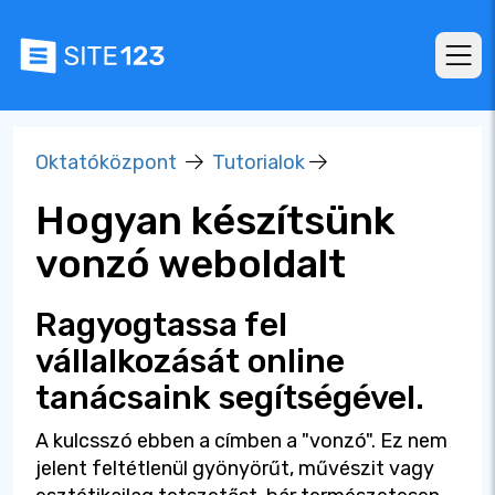
Oktatóközpont
Tutorialok
Hogyan készítsünk
vonzó weboldalt
Ragyogtassa fel
vállalkozását online
tanácsaink segítségével.
A kulcsszó ebben a címben a "vonzó". Ez nem
jelent feltétlenül gyönyörűt, művészit vagy