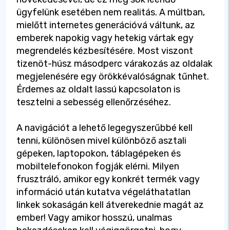
ügyfelünk esetében nem realitás. A múltban,
mielőtt internetes generációvá váltunk, az
emberek napokig vagy hetekig vártak egy
megrendelés kézbesítésére. Most viszont
tizenöt-húsz másodperc várakozás az oldalak
megjelenésére egy örökkévalóságnak tűnhet.
Érdemes az oldalt lassú kapcsolaton is
tesztelni a sebesség ellenőrzéséhez.
A navigációt a lehető legegyszerűbbé kell
tenni, különösen mivel különböző asztali
gépeken, laptopokon, táblagépeken és
mobiltelefonokon fogják elérni. Milyen
frusztráló, amikor egy konkrét termék vagy
információ után kutatva végeláthatatlan
linkek sokaságán kell átverekednie magát az
ember! Vagy amikor hosszú, unalmas