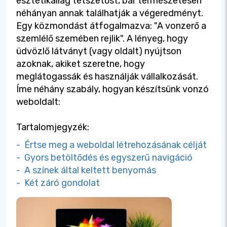
esztétikailag tetszetőst, bár természetesen
néhányan annak találhatják a végeredményt.
Egy közmondást átfogalmazva: "A vonzerő a
szemlélő szemében rejlik". A lényeg, hogy
üdvözlő látványt (vagy oldalt) nyújtson
azoknak, akiket szeretne, hogy
meglátogassák és használják vállalkozását.
Íme néhány szabály, hogyan készítsünk vonzó
weboldalt:
Tartalomjegyzék:
- Értse meg a weboldal létrehozásának célját
- Gyors betöltődés és egyszerű navigáció
- A színek által keltett benyomás
- Két záró gondolat