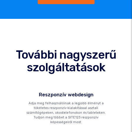
További nagyszerű
szolgáltatások
Reszponzív webdesign
Adja meg felhasználóinak a legjobb élményt a
tökéletes reszponzív kialakítással asztali
számítógépeken, okostelefonokon és tableteken.
Tudjon meg többet a SITE123 reszponzív
képességeiről most.