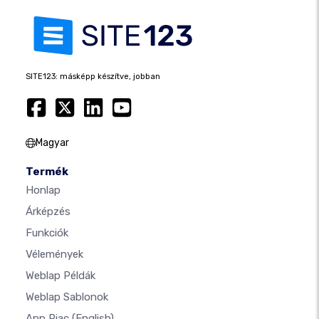
SITE123: másképp készítve, jobban
Magyar
Termék
Honlap
Árképzés
Funkciók
Vélemények
Weblap Példák
Weblap Sablonok
App Piac
(English)