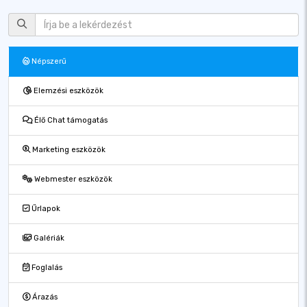
Népszerű
Elemzési eszközök
Élő Chat támogatás
Marketing eszközök
Webmester eszközök
Űrlapok
Galériák
Foglalás
Árazás