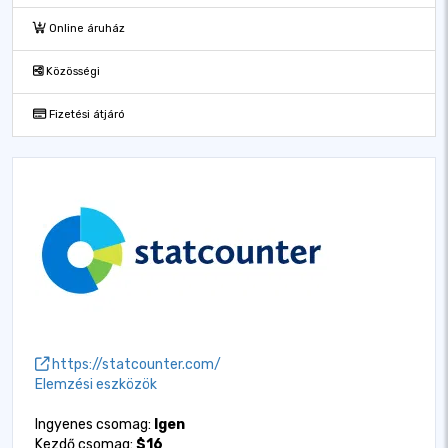
Online áruház
Közösségi
Fizetési átjáró
https://statcounter.com/
Elemzési eszközök
Ingyenes csomag:
Igen
Kezdő csomag:
$16