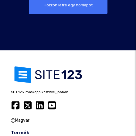
Hozzon létre egy honlapot
SITE123: másképp készítve, jobban
Magyar
Termék