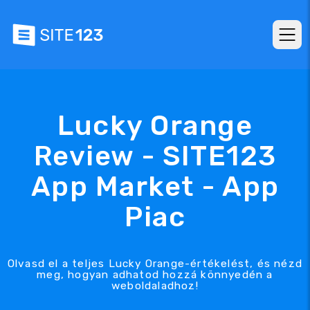
Lucky Orange
Review - SITE123
App Market - App
Piac
Olvasd el a teljes Lucky Orange-értékelést, és nézd
meg, hogyan adhatod hozzá könnyedén a
weboldaladhoz!