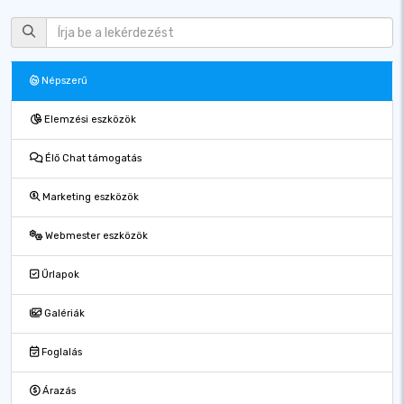
Népszerű
Elemzési eszközök
Élő Chat támogatás
Marketing eszközök
Webmester eszközök
Űrlapok
Galériák
Foglalás
Árazás