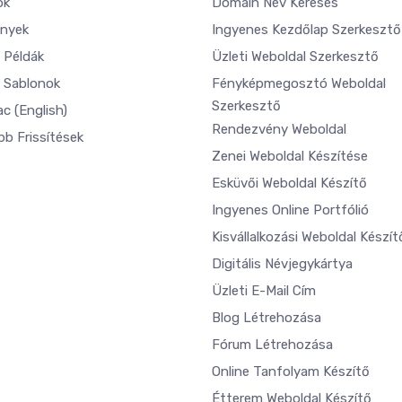
ók
Domain Név Keresés
nyek
Ingyenes Kezdőlap Szerkesztő
 Példák
Üzleti Weboldal Szerkesztő
 Sablonok
Fényképmegosztó Weboldal
Szerkesztő
ac
(English)
Rendezvény Weboldal
bb Frissítések
Zenei Weboldal Készítése
Esküvői Weboldal Készítő
Ingyenes Online Portfólió
Kisvállalkozási Weboldal Készít
Digitális Névjegykártya
Üzleti E-Mail Cím
Blog Létrehozása
Fórum Létrehozása
Online Tanfolyam Készítő
Étterem Weboldal Készítő