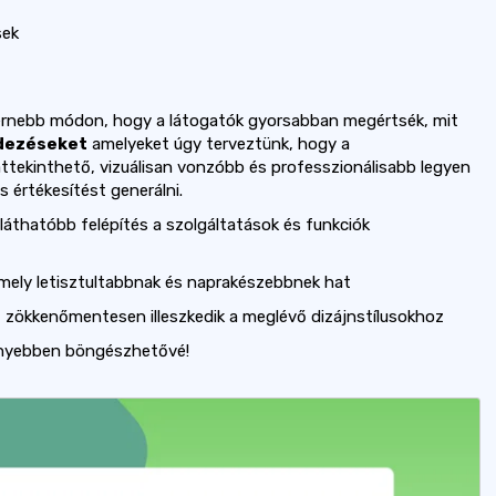
sek
dernebb módon, hogy a látogatók gyorsabban megértsék, mit
ndezéseket
amelyeket úgy terveztünk, hogy a
tekinthető, vizuálisan vonzóbb és professzionálisabb legyen
 értékesítést generálni.
láthatóbb felépítés a szolgáltatások és funkciók
amely letisztultabbnak és naprakészebbnek hat
 zökkenőmentesen illeszkedik a meglévő dizájnstílusokhoz
nnyebben böngészhetővé!