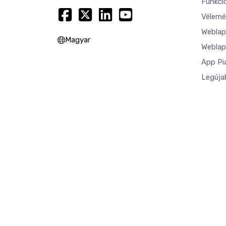
Funkci
Vélemé
Weblap
Magyar
Weblap
App Pi
Legúja