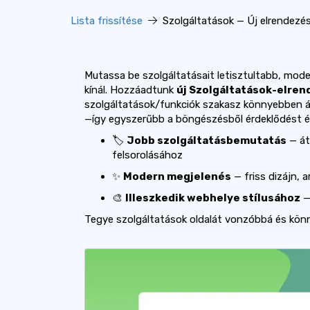
Lista frissítése
Szolgáltatások — Új elrendezé
Mutassa be szolgáltatásait letisztultabb, mo
kínál. Hozzáadtunk
új Szolgáltatások-elre
szolgáltatások/funkciók szakasz könnyebben át
—így egyszerűbb a böngészésből érdeklődést és
🏷️
Jobb szolgáltatásbemutatás
— át
felsorolásához
✨
Modern megjelenés
— friss dizájn, 
🎨
Illeszkedik webhelye stílusához
—
Tegye szolgáltatások oldalát vonzóbbá és kö