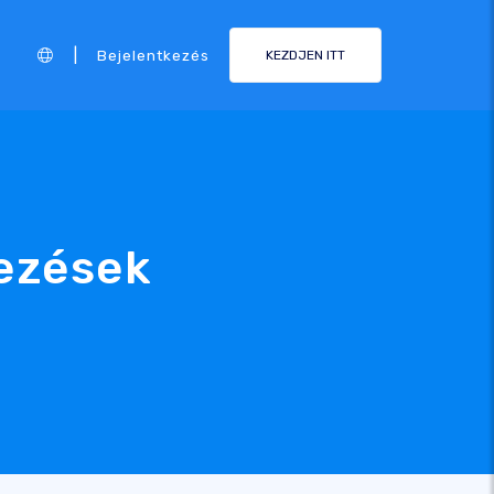
|
Bejelentkezés
KEZDJEN ITT
dezések