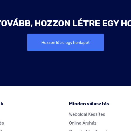
TOVÁBB, HOZZON LÉTRE EGY H
Hozzon létre egy honlapot
ék
Minden választás
Weboldal Készítés
és
Online Áruház