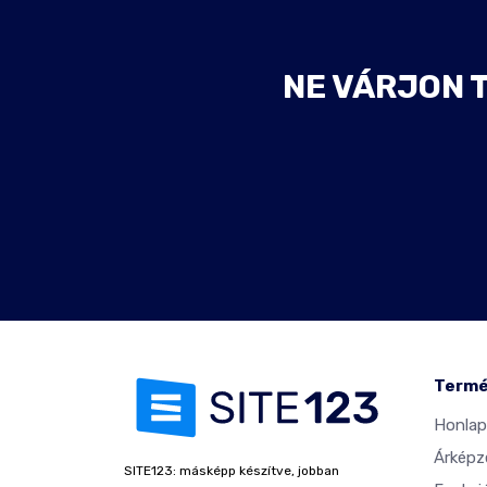
NE VÁRJON 
Term
Honlap
Árképz
SITE123: másképp készítve, jobban