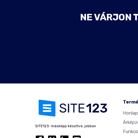
NE VÁRJON 
Term
Honlap
Árképz
SITE123: másképp készítve, jobban
Funkci