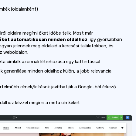
mkék (oldalanként)
ól oldalra megírni őket időbe telik. Most már
kéket automatikusan minden oldalhoz
, így gyorsabban
gyan jelennek meg oldalaid a keresési találatokban, és
z weboldalon.
a címkék azonnali létrehozása egy kattintással
k generálása minden oldalhoz külön, a jobb relevancia
telműbb címek/leírások javíthatják a Google-ból érkező
dalhoz kézzel megírni a meta címkéket