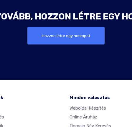
TOVÁBB, HOZZON LÉTRE EGY H
Hozzon létre egy honlapot
ék
Minden választás
Weboldal Készítés
és
Online Áruház
ók
Domain Név Keresés