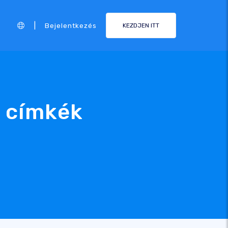
|
Bejelentkezés
KEZDJEN ITT
a címkék