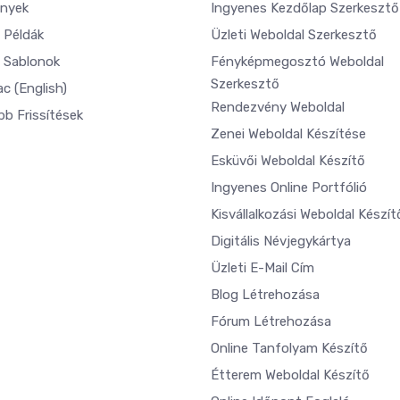
nyek
Ingyenes Kezdőlap Szerkesztő
 Példák
Üzleti Weboldal Szerkesztő
 Sablonok
Fényképmegosztó Weboldal
Szerkesztő
ac
(English)
Rendezvény Weboldal
bb Frissítések
Zenei Weboldal Készítése
Esküvői Weboldal Készítő
Ingyenes Online Portfólió
Kisvállalkozási Weboldal Készít
Digitális Névjegykártya
Üzleti E-Mail Cím
Blog Létrehozása
Fórum Létrehozása
Online Tanfolyam Készítő
Étterem Weboldal Készítő