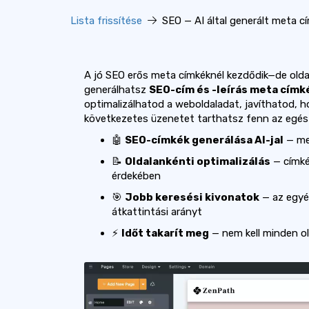
Lista frissítése
SEO — AI által generált meta cí
A jó SEO erős meta címkéknél kezdődik—de oldalr
generálhatsz
SEO-cím és -leírás meta cím
optimalizálhatod a weboldaladat, javíthatod, ho
következetes üzenetet tarthatsz fenn az egés
🤖
SEO-címkék generálása AI-jal
— met
📝
Oldalankénti optimalizálás
— címké
érdekében
🎯
Jobb keresési kivonatok
— az egyér
átkattintási arányt
⚡
Időt takarít meg
— nem kell minden ol