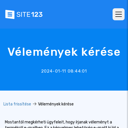
Vélemények kérése
2024-01-11 08:44:01
Lista frissítése
Vélemények kérése
Mostantól megkérheti ügyfeleit, hogy írjanak véleményt a
termékről e-mailben. Ez a kényelmes lehetőség e-mailt küld a