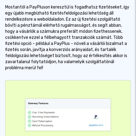
Mostantól a PayPluson keresztül is fogadhatsz fizetéseket, így
egy újabb megbízható fizetésfeldolgozási lehetőség áll
rendelkezésre a weboldaladon. Ez az új fizetési szolgáltató
bővíti a pénztárnál elérhető rugalmasságot, és segít abban,
hogy a vásárlók a számukra preferált módon fizethessenek,
csökkentve ezzel a félbehagyott tranzakciók számát. Több
fizetési opció – például a PayPlus – növeli a vásárlói bizalmat a
fizetés során, javítja a konverziós arányaidat, és tartalék
feldolgozási lehetőséget biztosít, hogy az értékesítés akkor is
zavartalanul folytatódjon, ha valamelyik szolgáltatónál
probléma merül fel!