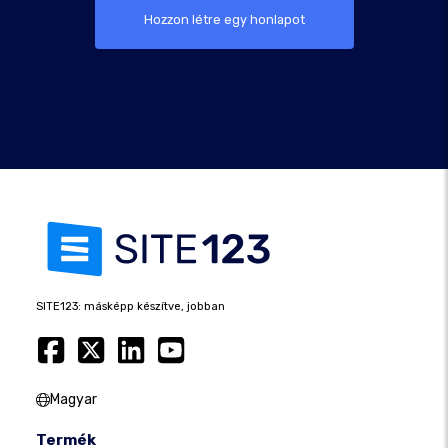
Hozzon létre egy honlapot
SITE123: másképp készítve, jobban
Magyar
Termék