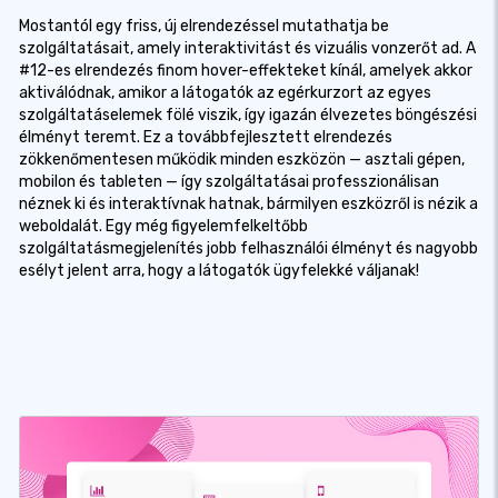
Mostantól egy friss, új elrendezéssel mutathatja be
szolgáltatásait, amely interaktivitást és vizuális vonzerőt ad. A
#12-es elrendezés finom hover-effekteket kínál, amelyek akkor
aktiválódnak, amikor a látogatók az egérkurzort az egyes
szolgáltatáselemek fölé viszik, így igazán élvezetes böngészési
élményt teremt. Ez a továbbfejlesztett elrendezés
zökkenőmentesen működik minden eszközön — asztali gépen,
mobilon és tableten — így szolgáltatásai professzionálisan
néznek ki és interaktívnak hatnak, bármilyen eszközről is nézik a
weboldalát. Egy még figyelemfelkeltőbb
szolgáltatásmegjelenítés jobb felhasználói élményt és nagyobb
esélyt jelent arra, hogy a látogatók ügyfelekké váljanak!