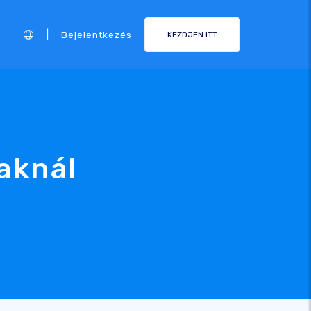
|
Bejelentkezés
KEZDJEN ITT
aknál