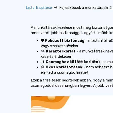
Lista frissítése
Fejlesztések a munkatársaknál
A munkatársak kezelése most még biztonságos
rendszerét jobb biztonsággal, egyértelműbb korl
🛡️
Fokozott biztonság
- mostantól re
vagy szerkesztésekor
✏️
Karakterkorlát
- a munkatársak neve
kezelés érdekében
📊
Csomaghoz kötött korlátok
- a mu
🚫
Okos korlátozások
- nem adhatsz ho
elérted a csomagod limitjét
Ezek a frissítések segítenek abban, hogy a munk
csomagoddal összhangban legyen. A jobb vezér