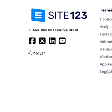
Term
Honlap
Árképz
SITE123: másképp készítve, jobban
Funkci
Vélemé
Weblap
Magyar
Weblap
App Pi
Legúja