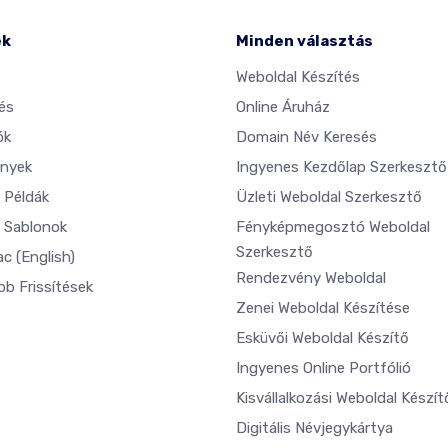
ék
Minden választás
Weboldal Készítés
és
Online Áruház
ók
Domain Név Keresés
nyek
Ingyenes Kezdőlap Szerkesztő
 Példák
Üzleti Weboldal Szerkesztő
 Sablonok
Fényképmegosztó Weboldal
Szerkesztő
ac
(English)
Rendezvény Weboldal
bb Frissítések
Zenei Weboldal Készítése
Esküvői Weboldal Készítő
Ingyenes Online Portfólió
Kisvállalkozási Weboldal Készít
Digitális Névjegykártya