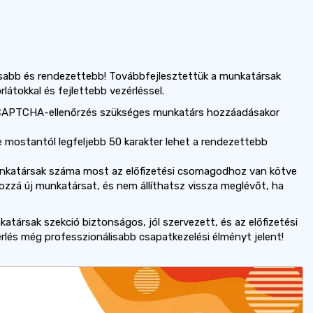
abb és rendezettebb! Továbbfejlesztettük a munkatársak
átokkal és fejlettebb vezérléssel.
CAPTCHA-ellenőrzés szükséges munkatárs hozzáadásakor
 mostantól legfeljebb 50 karakter lehet a rendezettebb
nkatársak száma most az előfizetési csomagodhoz van kötve
zzá új munkatársat, és nem állíthatsz vissza meglévőt, ha
atársak szekció biztonságos, jól szervezett, és az előfizetési
lés még professzionálisabb csapatkezelési élményt jelent!