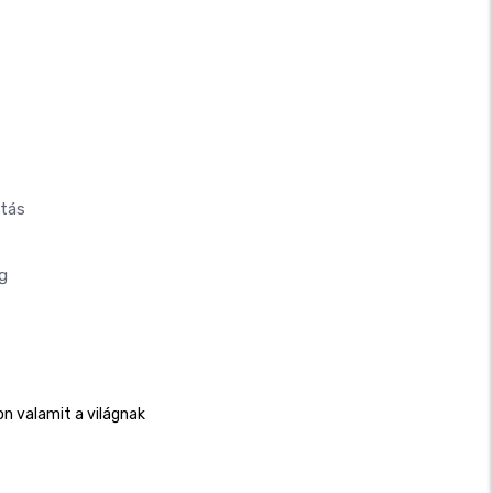
atás
g
n valamit a világnak