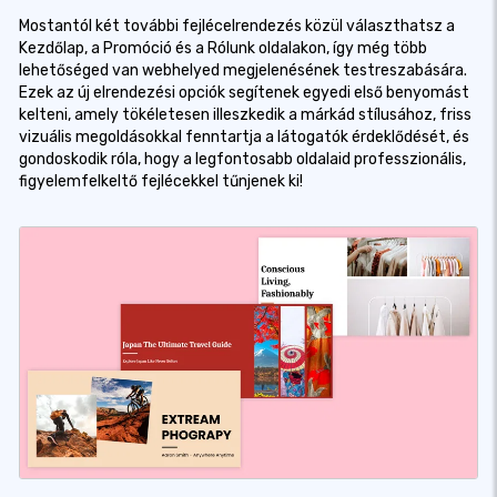
Mostantól két további fejlécelrendezés közül választhatsz a
Kezdőlap, a Promóció és a Rólunk oldalakon, így még több
lehetőséged van webhelyed megjelenésének testreszabására.
Ezek az új elrendezési opciók segítenek egyedi első benyomást
kelteni, amely tökéletesen illeszkedik a márkád stílusához, friss
vizuális megoldásokkal fenntartja a látogatók érdeklődését, és
gondoskodik róla, hogy a legfontosabb oldalaid professzionális,
figyelemfelkeltő fejlécekkel tűnjenek ki!