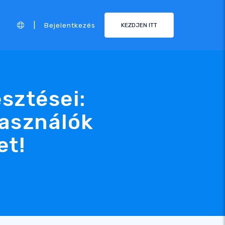
|
Bejelentkezés
KEZDJEN ITT
esztései:
használók
et!