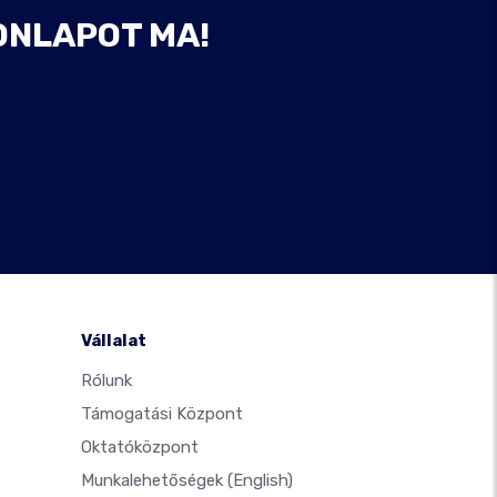
ONLAPOT MA!
Vállalat
Rólunk
Támogatási Központ
Oktatóközpont
Munkalehetőségek
(English)