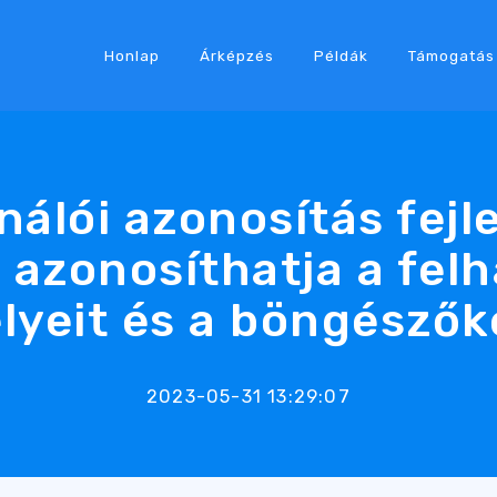
Honlap
Árképzés
Példák
Támogatás
álói azonosítás fejl
azonosíthatja a fel
lyeit és a böngészők
2023-05-31 13:29:07