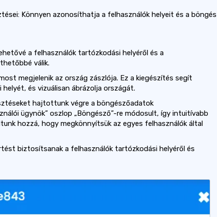
tései: Könnyen azonosíthatja a felhasználók helyeit és a böngés
hetővé a felhasználók tartózkodási helyéről és a
thetőbbé válik.
most megjelenik az ország zászlója. Ez a kiegészítés segít
helyét, és vizuálisan ábrázolja országát.
sztéseket hajtottunk végre a böngészőadatok
ználói ügynök” oszlop „Böngésző”-re módosult, így intuitívabb
dtunk hozzá, hogy megkönnyítsük az egyes felhasználók által
tést biztosítsanak a felhasználók tartózkodási helyéről és