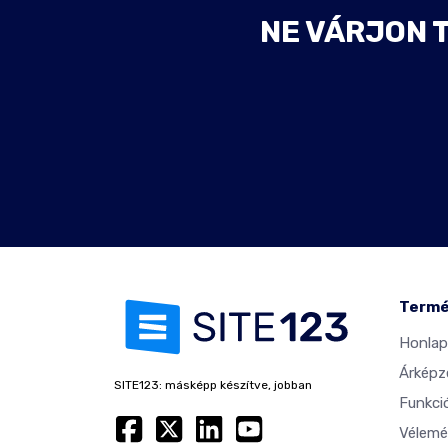
NE VÁRJON 
Term
Honlap
Árképz
SITE123: másképp készítve, jobban
Funkci
Vélemé