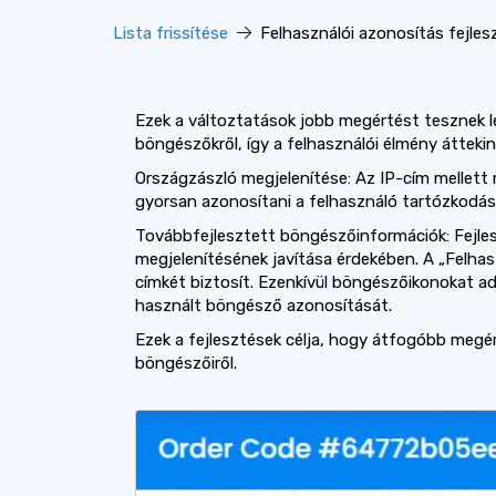
Lista frissítése
Felhasználói azonosítás fejlesz
Ezek a változtatások jobb megértést tesznek le
böngészőkről, így a felhasználói élmény áttekin
Országzászló megjelenítése: Az IP-cím mellett 
gyorsan azonosítani a felhasználó tartózkodási 
Továbbfejlesztett böngészőinformációk: Fejle
megjelenítésének javítása érdekében. A „Felhas
címkét biztosít. Ezenkívül böngészőikonokat a
használt böngésző azonosítását.
Ezek a fejlesztések célja, hogy átfogóbb megér
böngészőiről.