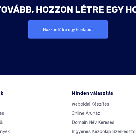
TOVÁBB, HOZZON LÉTRE EGY H
Hozzon létre egy honlapot
ék
Minden választás
Weboldal Készítés
és
Online Áruház
ók
Domain Név Keresés
nyek
Ingyenes Kezdőlap Szerkesztő