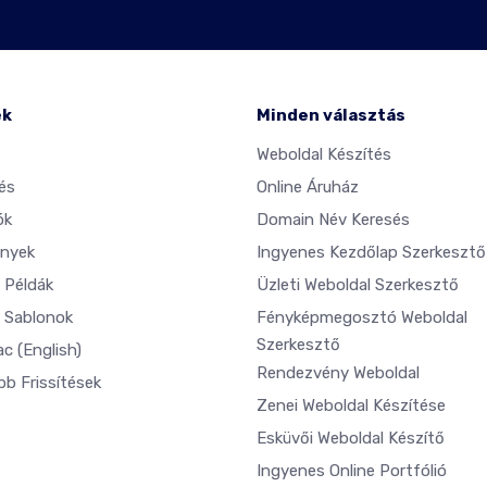
ék
Minden választás
Weboldal Készítés
és
Online Áruház
ók
Domain Név Keresés
nyek
Ingyenes Kezdőlap Szerkesztő
 Példák
Üzleti Weboldal Szerkesztő
 Sablonok
Fényképmegosztó Weboldal
Szerkesztő
ac
(English)
Rendezvény Weboldal
bb Frissítések
Zenei Weboldal Készítése
Esküvői Weboldal Készítő
Ingyenes Online Portfólió