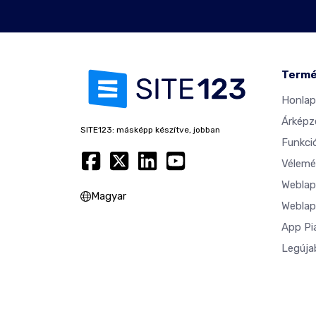
Term
Honlap
Árképz
SITE123: másképp készítve, jobban
Funkci
Vélemé
Weblap
Magyar
Weblap
App Pi
Legúja