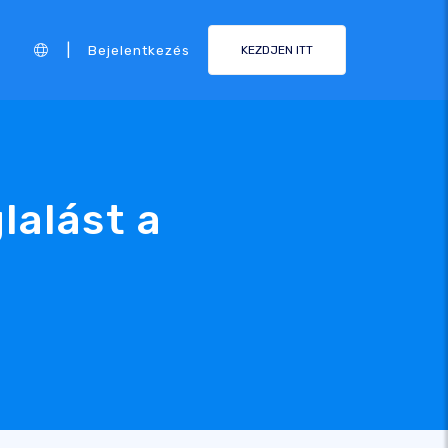
|
Bejelentkezés
KEZDJEN ITT
lalást a