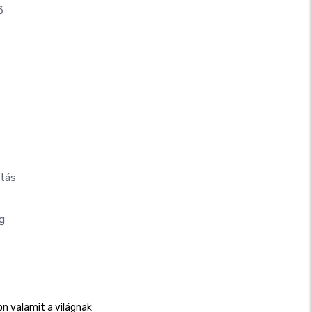
ő
atás
g
n valamit a világnak