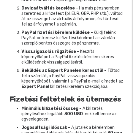
Devizaátváltás kezelése
– Ha más pénznemben
szeretnéd a kifizetést (pl. EUR, GBP, PHP stb.), váltsd
át az összeget az aktuális árfolyamon, és tüntesd
fel az árfolyamot a számlán.
PayPal fizetési kérelem küldése
– Küldj felénk
PayPal-on keresztül fizetési kérelmet a számlán
szereplő pontos összegre és pénznemre.
Visszaigazolás rögzítése
– Készíts
képernyőképet a PayPal fizetési kérelem sikeres
elküldésének visszaigazolásáról.
Beküldés az Expert Panelen keresztül
– Töltsd
fel a számlát, a PayPal-visszaigazolás
képernyőképét, valamint a PayPal e-mail címedet az
Expert Panel
kifizetési kérelem szekciójába.
Fizetési feltételek és ütemezés
Minimális kifizetési összeg
– A kifizetés
igényléséhez legalább
300 USD
-nek kell lennie az
egyenlegeden.
Jogosultsági időszak
– A jutalék a kérelemben
szereplő legutóbbi vásárlás dátumát követő
30 nap