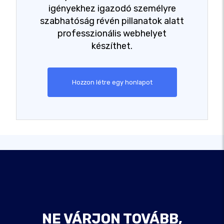
igényekhez igazodó személyre
szabhatóság révén pillanatok alatt
professzionális webhelyet
készíthet.
Hozzon létre egy honlapot
NE VÁRJON TOVÁBB,