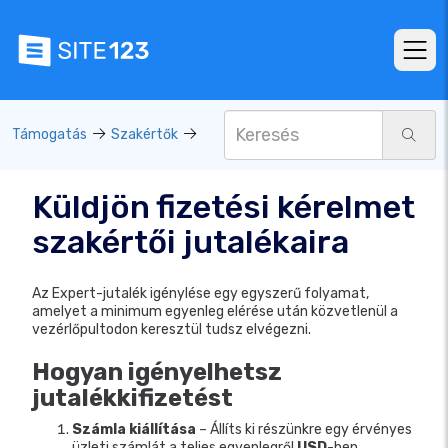
Támogatás
Szakértők
Küldjön fizetési kérelmet
szakértői jutalékaira
Az Expert-jutalék igénylése egy egyszerű folyamat,
amelyet a minimum egyenleg elérése után közvetlenül a
vezérlőpultodon keresztül tudsz elvégezni.
Hogyan igényelhetsz
jutalékkifizetést
Számla kiállítása
– Állíts ki részünkre egy érvényes
üzleti számlát a teljes egyenlegről
USD
-ben.