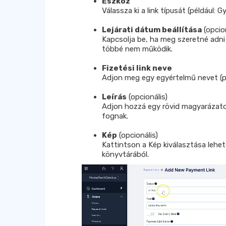
Eszköz
Válassza ki a link típusát (például: Gy
Lejárati dátum beállítása
(opcion
Kapcsolja be, ha meg szeretné adni 
többé nem működik.
Fizetési link neve
Adjon meg egy egyértelmű nevet (pél
Leírás
(opcionális)
Adjon hozzá egy rövid magyarázatot
fognak.
Kép
(opcionális)
Kattintson a Kép kiválasztása lehe
könyvtárából.