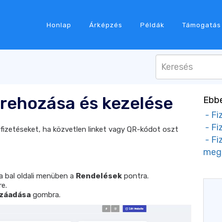
Honlap
Árképzés
Példák
Támogatás
étrehozása és kezelése
Ebbe
- Fi
- Fiz
kifizetéseket, ha közvetlen linket vagy QR-kódot oszt
- Fi
meg
a bal oldali menüben a
Rendelések
pontra.
e.
ozzáadása
gombra.