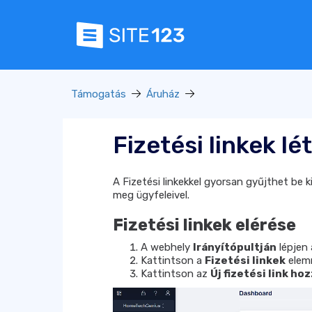
Támogatás
Áruház
Fizetési linkek l
A Fizetési linkekkel gyorsan gyűjthet be 
meg ügyfeleivel.
Fizetési linkek elérése
A webhely
Irányítópultján
lépjen 
Kattintson a
Fizetési linkek
elemr
Kattintson az
Új fizetési link h