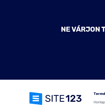
NE VÁRJON 
Term
Honlap