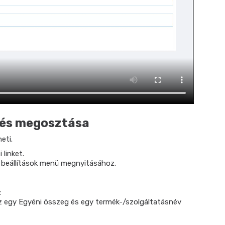
e és megosztása
eti.
 linket.
 beállítások menü megnyitásához.
z
z egy Egyéni összeg és egy termék-/szolgáltatásnév