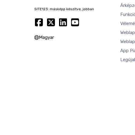
Árképz
SITE123: másképp készítve, jobban
Funkci
Vélemé
Weblap
Magyar
Weblap
App Pi
Legúja