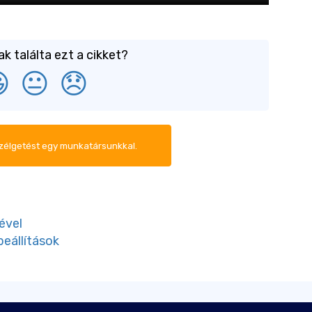
 találta ezt a cikket?

😐
😞
zélgetést egy munkatársunkkal.
ével
beállítások