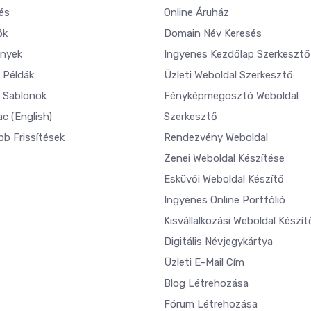
és
Online Áruház
ók
Domain Név Keresés
nyek
Ingyenes Kezdőlap Szerkesztő
 Példák
Üzleti Weboldal Szerkesztő
 Sablonok
Fényképmegosztó Weboldal
ac
(English)
Szerkesztő
bb Frissítések
Rendezvény Weboldal
Zenei Weboldal Készítése
Esküvői Weboldal Készítő
Ingyenes Online Portfólió
Kisvállalkozási Weboldal Készít
Digitális Névjegykártya
Üzleti E-Mail Cím
Blog Létrehozása
Fórum Létrehozása