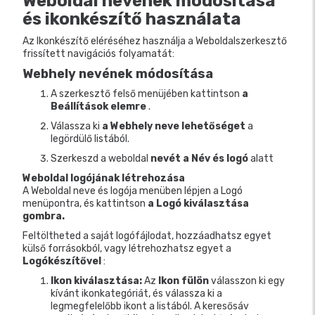
Weboldal nevének módosítása
és ikonkészítő használata
Az Ikonkészítő eléréséhez használja a Weboldalszerkesztő
frissített navigációs folyamatát:
Webhely nevének módosítása
A szerkesztő felső menüjében kattintson
a
Beállítások elemre
.
Válassza ki
a Webhely neve lehetőséget
a
legördülő listából.
Szerkeszd a weboldal
nevét
a Név és logó
alatt
Weboldal logójának létrehozása
A Weboldal neve és logója menüben lépjen a Logó
menüpontra, és kattintson
a Logó kiválasztása
gombra.
Feltöltheted a saját logófájlodat, hozzáadhatsz egyet
külső forrásokból, vagy létrehozhatsz egyet a
Logókészítővel
:
Ikon kiválasztása:
Az
Ikon fülön
válasszon ki egy
kívánt ikonkategóriát, és válassza ki a
legmegfelelőbb ikont a listából. A keresősáv