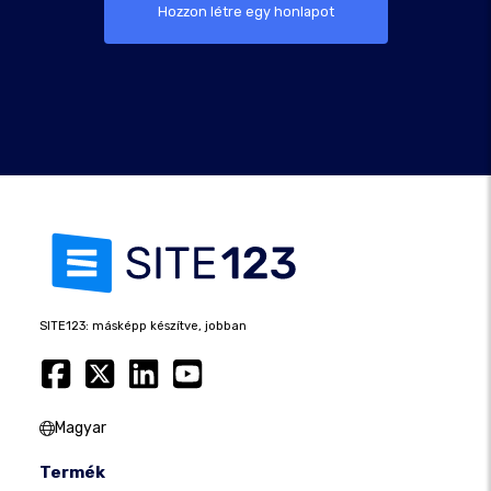
Hozzon létre egy honlapot
SITE123: másképp készítve, jobban
Magyar
Termék