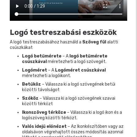
Logó testreszabási eszközök
A logó testreszabásához használd a
Szöveg fül
alatti
csúszkákat
Logó betűmérete
– A
logó betűmérete
csúszkával
méretezheti a logó szövegét.
Logóméret
– A
Logóméret csúszkával
méretezheti a logóikont.
Betűköz
– Válassza ki a logó szövegének betűi
közötti távolságot
Szóköz
– Válassza ki a logó szövegének szavai
közötti térközt
Ikonszöveg térköze
– Válassza ki a logó ikon és a
logószöveg közötti térközt.
Valós idejű előnézet
– Az Ikonkészítőben vagy az
oldalsávon végrehajtott összes módosítás azonnal