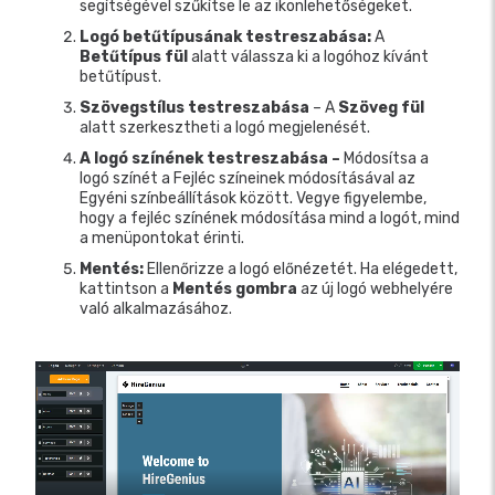
segítségével szűkítse le az ikonlehetőségeket.
Logó betűtípusának testreszabása:
A
Betűtípus fül
alatt válassza ki a logóhoz kívánt
betűtípust.
Szövegstílus testreszabása
– A
Szöveg fül
alatt szerkesztheti a logó megjelenését.
A logó színének testreszabása –
Módosítsa a
logó színét a Fejléc színeinek módosításával az
Egyéni színbeállítások között. Vegye figyelembe,
hogy a fejléc színének módosítása mind a logót, mind
a menüpontokat érinti.
Mentés:
Ellenőrizze a logó előnézetét. Ha elégedett,
kattintson a
Mentés gombra
az új logó webhelyére
való alkalmazásához.