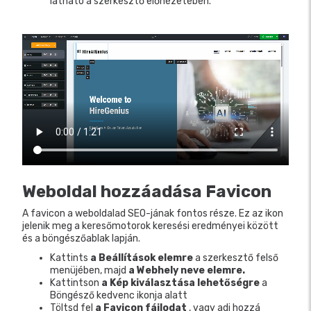
látható a szerkesztő előnézetében.
Weboldal hozzáadása Favicon
A favicon a weboldalad SEO-jának fontos része. Ez az ikon
jelenik meg a keresőmotorok keresési eredményei között
és a böngészőablak lapján.
Kattints
a Beállítások elemre
a szerkesztő felső
menüjében, majd
a Webhely neve elemre.
Kattintson
a Kép kiválasztása lehetőségre
a
Böngésző kedvenc ikonja alatt
Töltsd fel
a Favicon fájlodat
, vagy adj hozzá