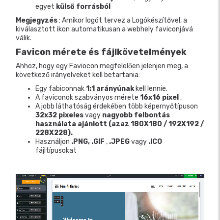
egyet
külső forrásból
Megjegyzés
: Amikor logót tervez a Logókészítővel, a
kiválasztott ikon automatikusan a webhely faviconjává
válik.
Favicon mérete és fájlkövetelmények
Ahhoz, hogy egy Faviocon megfelelően jelenjen meg, a
következő irányelveket kell betartania:
Egy fabiconnak
1:1 arányúnak
kell lennie.
A faviconok szabványos mérete
16x16 pixel
.
A jobb láthatóság érdekében több képernyőtípuson
32x32 pixeles
vagy
nagyobb felbontás
használata ajánlott (azaz 180X180 / 192X192 /
228X228).
Használjon
.PNG, .GIF
,
.JPEG
vagy
.ICO
fájltípusokat