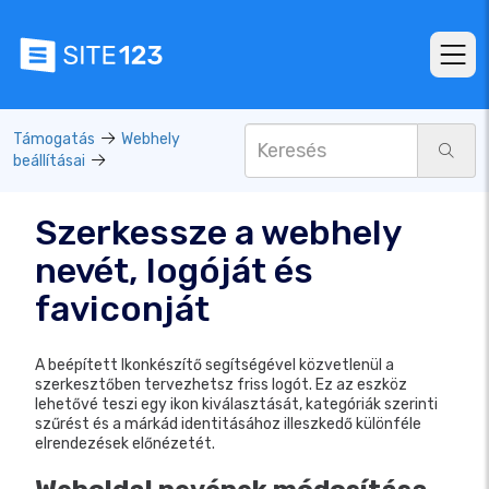
Támogatás
Webhely
beállításai
Szerkessze a webhely
nevét, logóját és
faviconját
A beépített Ikonkészítő segítségével közvetlenül a
szerkesztőben tervezhetsz friss logót. Ez az eszköz
lehetővé teszi egy ikon kiválasztását, kategóriák szerinti
szűrést és a márkád identitásához illeszkedő különféle
elrendezések előnézetét.