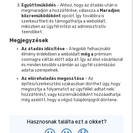
Együttműködés
– Ahhoz, hogy az átadás után is
megmaradjon a hozzáférése, válassza a
Maradjon
közreműködőként
opciót. Így továbbra is
szerkesztheti és támogathatja a weboldalt,
miközben az ügyfél intézi az adminisztratív
teendőket.
Megjegyzések
Az átadás időzítése
– A legjobb felhasználói
élmény érdekében a weboldalt
még a
prémium
csomagra váltás előtt adja át. Így az első vásárlásnál
és minden későbbi számlán az ügyfél számlázási
adatai szerepelnek.
Az előrehaladás megosztása
– Az
építési/szerkesztési szakaszban dönthet úgy, hogy
megosztja a folyamatot az ügyféllel: adhat neki
hozzáférést, vagy közreműködőként hozzáadhatja
még azelőtt, hogy a végső tulajdonjogról döntene.
Hasznosnak találta ezt a cikket?