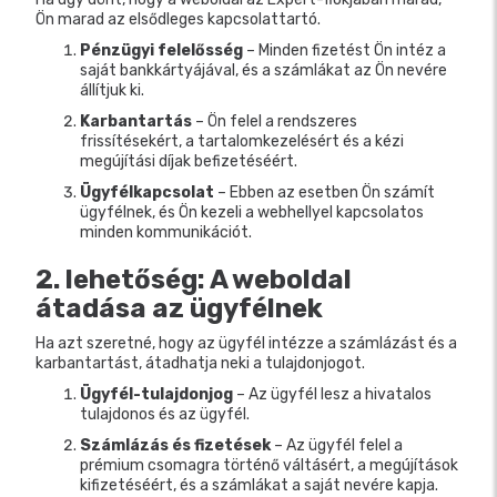
Ön marad az elsődleges kapcsolattartó.
Pénzügyi felelősség
– Minden fizetést Ön intéz a
saját bankkártyájával, és a számlákat az Ön nevére
állítjuk ki.
Karbantartás
– Ön felel a rendszeres
frissítésekért, a tartalomkezelésért és a kézi
megújítási díjak befizetéséért.
Ügyfélkapcsolat
– Ebben az esetben Ön számít
ügyfélnek, és Ön kezeli a webhellyel kapcsolatos
minden kommunikációt.
2. lehetőség: A weboldal
átadása az ügyfélnek
Ha azt szeretné, hogy az ügyfél intézze a számlázást és a
karbantartást, átadhatja neki a tulajdonjogot.
Ügyfél-tulajdonjog
– Az ügyfél lesz a hivatalos
tulajdonos és az ügyfél.
Számlázás és fizetések
– Az ügyfél felel a
prémium csomagra történő váltásért, a megújítások
kifizetéséért, és a számlákat a saját nevére kapja.