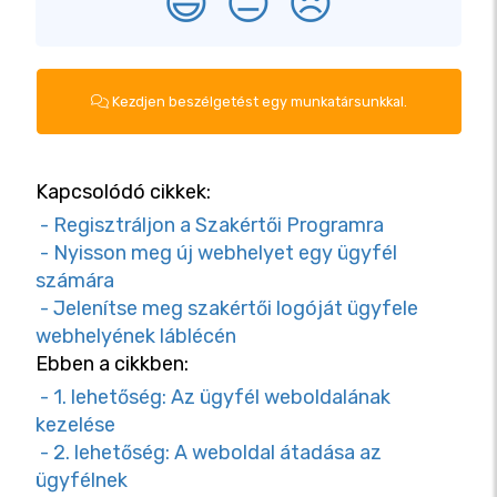
😃
😐
😞
Kezdjen beszélgetést egy munkatársunkkal.
Kapcsolódó cikkek:
- Regisztráljon a Szakértői Programra
- Nyisson meg új webhelyet egy ügyfél
számára
- Jelenítse meg szakértői logóját ügyfele
webhelyének láblécén
Ebben a cikkben:
- 1. lehetőség: Az ügyfél weboldalának
kezelése
- 2. lehetőség: A weboldal átadása az
ügyfélnek