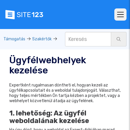
Támogatás
Szakértők
Ügyfélwebhelyek
kezelése
Expertként rugalmasan döntheti el, hogyan kezeli az
ügyfélkapcsolatait és a weboldal tulajdonjogát. Választhat,
hogy teljes mértékben Ön tartja kézben a projektet, vagy a
webhelyet közvetlenül átadja az ügyfelének.
1. lehetőség: Az ügyfél
weboldalának kezelése
Ha úgy dönt, hogy a weboldal az Expert-fiókjában marad,