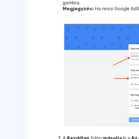
gombra.
Megjegyzés:
Ha nincs Google AdSe
A
Kezdőlap
fülön
másolja
ki a
Az