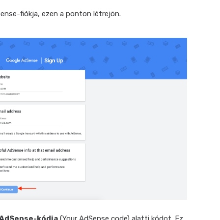
nse-fiókja, ezen a ponton létrejön.
 AdSense-kódja
(Your AdSense code) alatti kódot. Ez