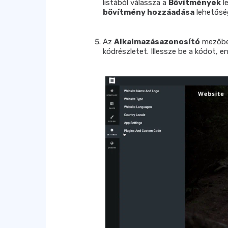
listából válassza a
Bővítmények
l
bővítmény hozzáadása
lehetőség
Az
Alkalmazásazonosító
mezőbe 
kódrészletet. Illessze be a kódot, 