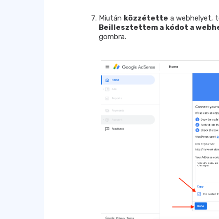
Miután
közzétette
a webhelyet, t
Beillesztettem a kódot a web
gombra.