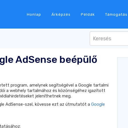
Honlap
Árképzés
Példák
Támogatás
ogle AdSense beépülő
tett program, amelynek segítségével a Google tartalmi
adói a webhely tartalmához és közönségéhez igazított
médiahirdetéseket jeleníthetnek meg.
le AdSense-szel, kövesse ezt az útmutatót a
Google
tatásához: