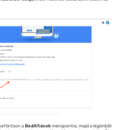
kattintson a
Beállítások
menüpontra, majd a legördülő