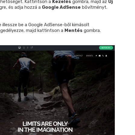
ehetőséget. Kattintson a
Kezelés
gombra, majd az
Új
re, és adja hozzá a
Google AdSense
bővítményt.
illessze be a Google AdSense-ből kimásolt
engedélyezze, majd kattintson a
Mentés
gombra.