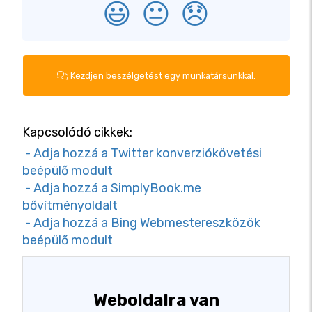
😃
😐
😞
Kezdjen beszélgetést egy munkatársunkkal.
Kapcsolódó cikkek:
- Adja hozzá a Twitter konverziókövetési
beépülő modult
- Adja hozzá a SimplyBook.me
bővítményoldalt
- Adja hozzá a Bing Webmestereszközök
beépülő modult
Weboldalra van