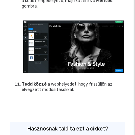
a kódot, engedélyezd, majd kattints a
Mentés
gombra.
Tedd közzé
a webhelyedet, hogy frissüljön az
elvégzett módosításokkal.
Hasznosnak találta ezt a cikket?