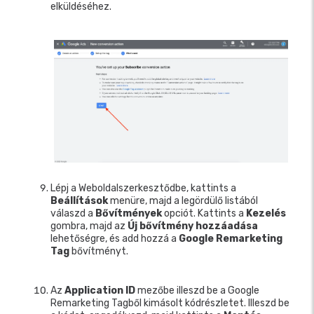
elküldéséhez.
Lépj a Weboldalszerkesztődbe, kattints a
Beállítások
menüre, majd a legördülő listából
válaszd a
Bővítmények
opciót. Kattints a
Kezelés
gombra, majd az
Új bővítmény hozzáadása
lehetőségre, és add hozzá a
Google Remarketing
Tag
bővítményt.
Az
Application ID
mezőbe illeszd be a Google
Remarketing Tagből kimásolt kódrészletet. Illeszd be