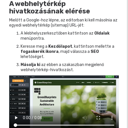
A webhelytérkép
hivatkozásának elérése
Mielőtt a Google-hoz lépne, az editorban ki kell másolnia az
egyedi webhelytérkép (sitemap) URL-jét:
A Webhelyszerkesztőben kattintson az
Oldalak
menüpontra.
Keresse meg a
Kezdőlapot
, kattintson mellette a
fogaskerék ikonra
, majd válassza a
SEO
lehetőséget.
Másolja ki
az ebben a szakaszban megjelenő
webhelytérkép-hivatkozást.