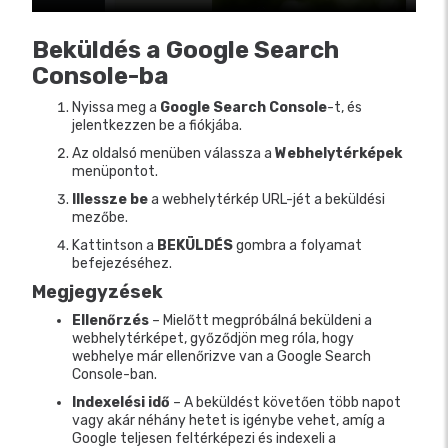
Beküldés a Google Search
Console-ba
Nyissa meg a
Google Search Console
-t, és
jelentkezzen be a fiókjába.
Az oldalsó menüben válassza a
Webhelytérképek
menüpontot.
Illessze be
a webhelytérkép URL-jét a beküldési
mezőbe.
Kattintson a
BEKÜLDÉS
gombra a folyamat
befejezéséhez.
Megjegyzések
Ellenőrzés
– Mielőtt megpróbálná beküldeni a
webhelytérképet, győződjön meg róla, hogy
webhelye már ellenőrizve van a Google Search
Console-ban.
Indexelési idő
– A beküldést követően több napot
vagy akár néhány hetet is igénybe vehet, amíg a
Google teljesen feltérképezi és indexeli a