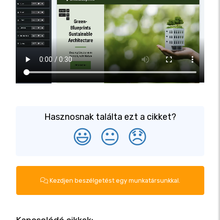
Hasznosnak találta ezt a cikket?
😃
😐
😞
Kezdjen beszélgetést egy munkatársunkkal.