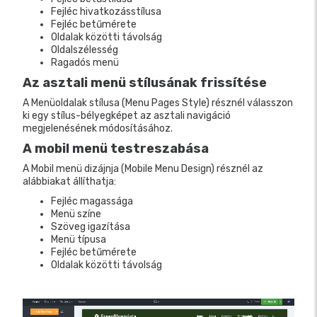
Fejléc hivatkozásstílusa
Fejléc betűmérete
Oldalak közötti távolság
Oldalszélesség
Ragadós menü
Az asztali menü stílusának frissítése
A Menüoldalak stílusa (Menu Pages Style) résznél válasszon
ki egy stílus-bélyegképet az asztali navigáció
megjelenésének módosításához.
A mobil menü testreszabása
A Mobil menü dizájnja (Mobile Menu Design) résznél az
alábbiakat állíthatja:
Fejléc magassága
Menü színe
Szöveg igazítása
Menü típusa
Fejléc betűmérete
Oldalak közötti távolság