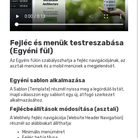
Fejléc és menük testreszabása
(Egyéni fül)
Az Egyéni fülön szabályozhatja a fejléc navigációjának, az
asztali menünek és a mobil menünek a megjelenését.
Egyéni sablon alkalmazása
A Sablon (Template) résznél nyissa meg a legördülő listát,
majd válasszon egy sablont egy új, átfogó szerkezet
alkalmazásához.
Fejlécbeállítások módosítása (asztali)
A Webhely fejléc navigációja (Website Header Navigation)
résznél az alábbiakat állíthatja:
Minimális menüméret
Fejléc betűstílusa