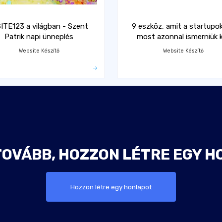
SITE123 a világban - Szent
9 eszköz, amit a startupo
Patrik napi ünneplés
most azonnal ismerniük k
Website Készítő
Website Készítő
TOVÁBB, HOZZON LÉTRE EGY H
Hozzon létre egy honlapot