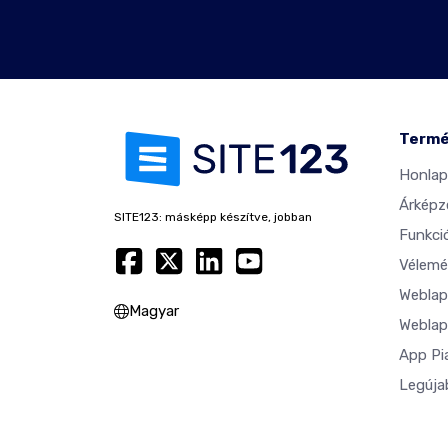
Term
Honlap
Árképz
SITE123: másképp készítve, jobban
Funkci
Vélemé
Weblap
Magyar
Weblap
App Pi
Legúja