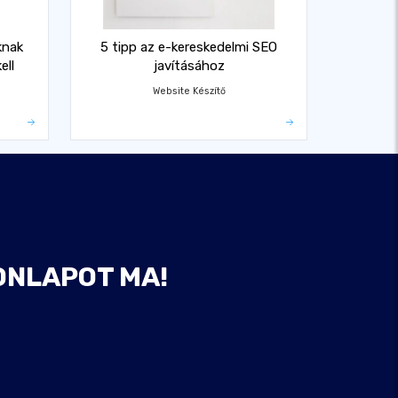
knak
5 tipp az e-kereskedelmi SEO
ell
javításához
Website Készítő
ONLAPOT MA!