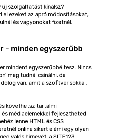
 új szolgáltatást kínálsz?
 el ezeket az apró módosításokat,
lnál és vagyonokat fizetnél.
er - minden egyszerűbb
ver mindent egyszerűbbé tesz. Nincs
' meg tudnál csinálni, de
 dolog van, amit a szoftver sokkal,
és követhetsz tartalmi
l és médiaelemekkel fejlesztheted
nehéz lenne HTML és CSS
etnél online sikert elérni egy olyan
éged valós hírnevét, a SITE123