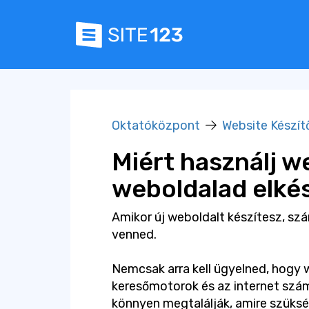
Oktatóközpont
Website Készít
Miért használj w
weboldalad elké
Amikor új weboldalt készítesz, sz
venned.
Nemcsak arra kell ügyelned, hogy 
keresőmotorok és az internet szám
könnyen megtalálják, amire szükség