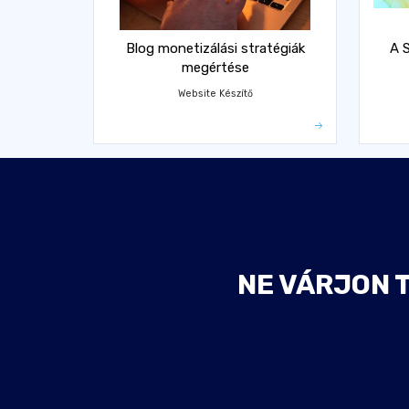
Blog monetizálási stratégiák
A 
megértése
Website Készítő
NE VÁRJON 