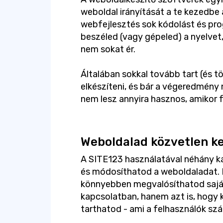
weboldal irányítását a te kezedb
webfejlesztés sok kódolást és pro
beszéled (vagy gépeled) a nyelvet
nem sokat ér.
Általában sokkal tovább tart (és t
elkészíteni, és bár a végeredmény
nem lesz annyira hasznos, amikor fr
Weboldalad közvetlen k
A SITE123 használatával néhány k
és módosíthatod a weboldaladat. E
könnyebben megvalósíthatod saját
kapcsolatban, hanem azt is, hogy
tarthatod - ami a felhasználók szá