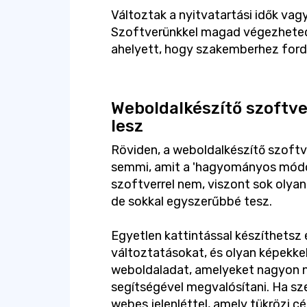
Változtak a nyitvatartási idők vagy
Szoftverünkkel magad végezheted
ahelyett, hogy szakemberhez fordu
Weboldalkészítő szoftv
lesz
Röviden, a weboldalkészítő szoft
semmi, amit a 'hagyományos módon
szoftverrel nem, viszont sok olyan
de sokkal egyszerűbbé tesz.
Egyetlen kattintással készíthetsz 
változtatásokat, és olyan képekke
weboldaladat, amelyeket nagyon 
segítségével megvalósítani. Ha szer
webes jelenléttel, amely tükrözi c