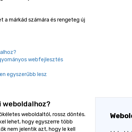
t a márkád számára és rengeteg új
dalhoz?
agyományos webfejlesztés
den egyszerűbb lesz
ti weboldalhoz?
tökéletes weboldaltól, rossz döntés.
Webol
el lehet, hogy egyszerre több
ők nem jelentik azt, hogy le kell