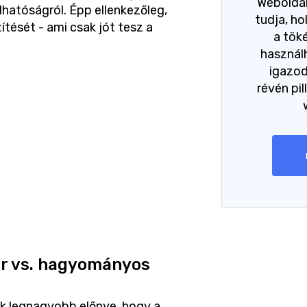
Weboldal
lhatóságról. Épp ellenkezőleg,
tudja, h
tését - ami csak jót tesz a
a tök
használh
igazo
révén pil
er vs. hagyományos
k legnagyobb előnye, hogy a