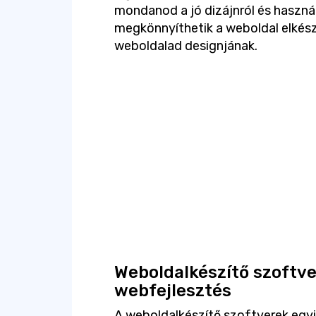
mondanod a jó dizájnról és haszná
megkönnyíthetik a weboldal elkészí
weboldalad designjának.
Weboldalkészítő szoftv
webfejlesztés
A weboldalkészítő szoftverek egyi