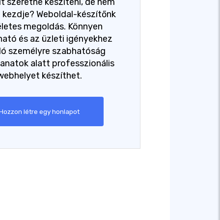
t szeretne készíteni, de nem
ol kezdje? Weboldal-készítőnk
életes megoldás. Könnyen
ató és az üzleti igényekhez
dó személyre szabhatóság
lanatok alatt professzionális
webhelyet készíthet.
Hozzon létre egy honlapot