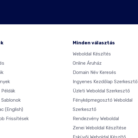
ék
Minden választás
Weboldal Készítés
és
Online Áruház
ók
Domain Név Keresés
nyek
Ingyenes Kezdőlap Szerkesztő
 Példák
Üzleti Weboldal Szerkesztő
 Sablonok
Fényképmegosztó Weboldal
ac
(English)
Szerkesztő
bb Frissítések
Rendezvény Weboldal
Zenei Weboldal Készítése
Esküvői Weboldal Készítő