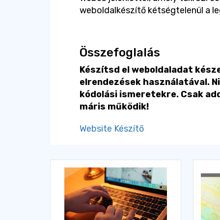
weboldalkészítő kétségtelenül a l
Összefoglalás
Készítsd el weboldaladat kész
elrendezések használatával. N
kódolási ismeretekre. Csak add 
máris működik!
Website Készítő