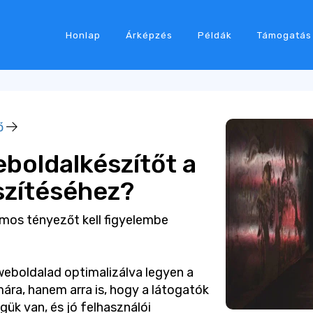
Honlap
Árképzés
Példák
Támogatás
ő
eboldalkészítőt a
szítéséhez?
ámos tényezőt kell figyelembe
weboldalad optimalizálva legyen a
ára, hanem arra is, hogy a látogatók
ük van, és jó felhasználói