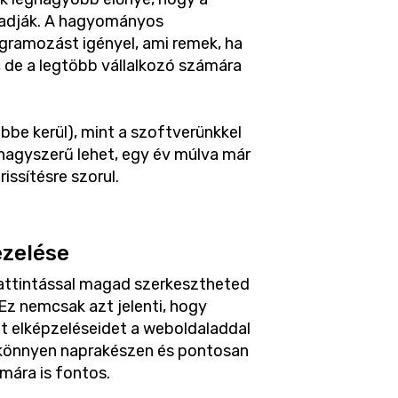
e adják. A hagyományos
gramozást igényel, ami remek, ha
, de a legtöbb vállalkozó számára
öbbe kerül), mint a szoftverünkkel
 nagyszerű lehet, egy év múlva már
issítésre szorul.
ezelése
attintással magad szerkesztheted
z nemcsak azt jelenti, hogy
 elképzeléseidet a weboldaladdal
 könnyen naprakészen és pontosan
mára is fontos.