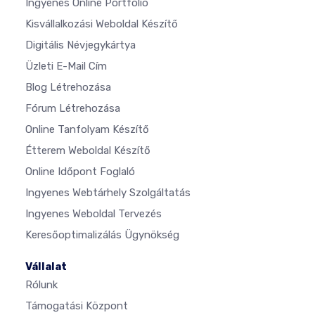
Ingyenes Online Portfólió
Kisvállalkozási Weboldal Készítő
Digitális Névjegykártya
Üzleti E-Mail Cím
Blog Létrehozása
Fórum Létrehozása
Online Tanfolyam Készítő
Étterem Weboldal Készítő
Online Időpont Foglaló
Ingyenes Webtárhely Szolgáltatás
Ingyenes Weboldal Tervezés
Keresőoptimalizálás Ügynökség
Vállalat
Rólunk
Támogatási Központ