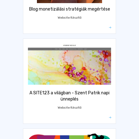
Blog monetizálási stratégiák megértése
Website Készítő
A SITE123 a világban - Szent Patrik napi
ünneplés
Website Készítő