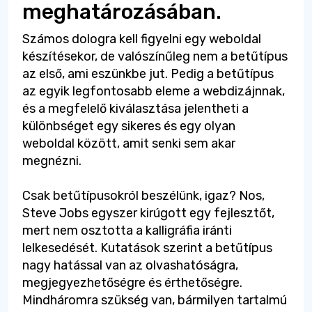
meghatározásában.
Számos dologra kell figyelni egy weboldal
készítésekor, de valószínűleg nem a betűtípus
az első, ami eszünkbe jut. Pedig a betűtípus
az egyik legfontosabb eleme a webdizájnnak,
és a megfelelő kiválasztása jelentheti a
különbséget egy sikeres és egy olyan
weboldal között, amit senki sem akar
megnézni.
Csak betűtípusokról beszélünk, igaz? Nos,
Steve Jobs egyszer kirúgott egy fejlesztőt,
mert nem osztotta a kalligráfia iránti
lelkesedését. Kutatások szerint a betűtípus
nagy hatással van az olvashatóságra,
megjegyezhetőségre és érthetőségre.
Mindháromra szükség van, bármilyen tartalmú