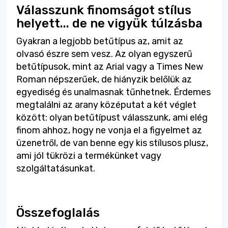
Válasszunk finomságot stílus
helyett... de ne vigyük túlzásba
Gyakran a legjobb betűtípus az, amit az
olvasó észre sem vesz. Az olyan egyszerű
betűtípusok, mint az Arial vagy a Times New
Roman népszerűek, de hiányzik belőlük az
egyediség és unalmasnak tűnhetnek. Érdemes
megtalálni az arany középutat a két véglet
között: olyan betűtípust válasszunk, ami elég
finom ahhoz, hogy ne vonja el a figyelmet az
üzenetről, de van benne egy kis stílusos plusz,
ami jól tükrözi a termékünket vagy
szolgáltatásunkat.
Összefoglalás