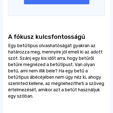
A fókusz kulcsfontosságú
Egy betűtípus olvashatóságát gyakran az
határozza meg, mennyire jól emeli ki az adott
szót. Szánj egy kis időt arra, hogy betűről
betűre megnézed a betűtípust. Van olyan
betű, ami nem illik bele? Ha egy betű a
betűtípus ábécéjében nem úgy néz ki, ahogy
szerinted kellene, az megnehezítheti a szöveg
értelmezését, amikor azt a betűt használjuk
egy szóban.