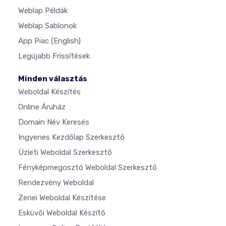
Weblap Példák
Weblap Sablonok
App Piac
(English)
Legújabb Frissítések
Minden választás
Weboldal Készítés
Online Áruház
Domain Név Keresés
Ingyenes Kezdőlap Szerkesztő
Üzleti Weboldal Szerkesztő
Fényképmegosztó Weboldal Szerkesztő
Rendezvény Weboldal
Zenei Weboldal Készítése
Esküvői Weboldal Készítő