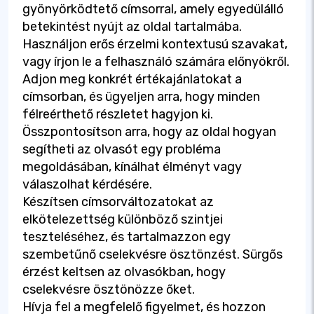
gyönyörködtető címsorral, amely egyedülálló
betekintést nyújt az oldal tartalmába.
Használjon erős érzelmi kontextusú szavakat,
vagy írjon le a felhasználó számára előnyökről.
Adjon meg konkrét értékajánlatokat a
címsorban, és ügyeljen arra, hogy minden
félreérthető részletet hagyjon ki.
Összpontosítson arra, hogy az oldal hogyan
segítheti az olvasót egy probléma
megoldásában, kínálhat élményt vagy
válaszolhat kérdésére.
Készítsen címsorváltozatokat az
elkötelezettség különböző szintjei
teszteléséhez, és tartalmazzon egy
szembetűnő cselekvésre ösztönzést. Sürgős
érzést keltsen az olvasókban, hogy
cselekvésre ösztönözze őket.
Hívja fel a megfelelő figyelmet, és hozzon