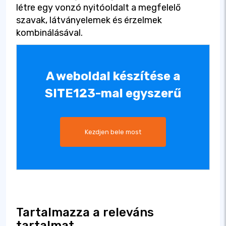
létre egy vonzó nyitóoldalt a megfelelő
szavak, látványelemek és érzelmek
kombinálásával.
A weboldal készítése a
SITE123-mal egyszerű
Kezdjen bele most
Tartalmazza a releváns
tartalmat