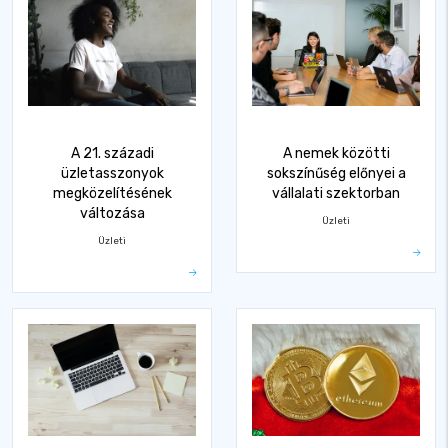
A 21. századi
A nemek közötti
üzletasszonyok
sokszínűség előnyei a
megközelítésének
vállalati szektorban
változása
Üzleti
Üzleti