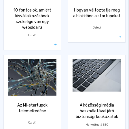
10 fontos ok, amiért
Hogyan változtatja meg
kisvállalkozásának
a blokklánc a startupokat
szüksége van egy
weboldalra
Üzleti
Üzleti
Az MI-startupok
A közösségi média
felemelkedése
használatával járó
biztonsági kockázatok
Üzleti
Marketing & SEO