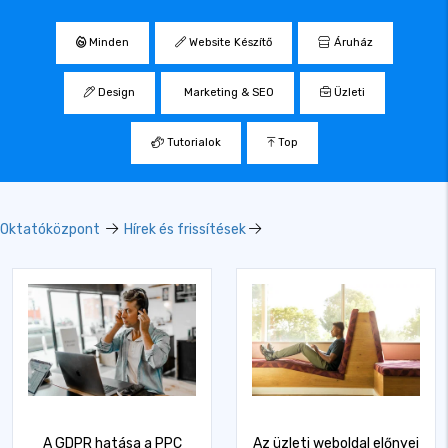
Minden
Website Készítő
Áruház
Design
Marketing & SEO
Üzleti
Tutorialok
Top
Oktatóközpont
Hírek és frissítések
A GDPR hatása a PPC
Az üzleti weboldal előnyei