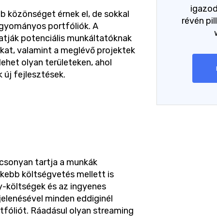
igazo
 közönséget érnek el, de sokkal
révén pil
agyományos portfóliók. A
tják potenciális munkáltatóknak
kat, valamint a meglévő projektek
lehet olyan területeken, ahol
 új fejlesztések.
acsonyan tartja a munkák
kebb költségvetés mellett is
y-költségek és az ingyenes
elenésével minden eddiginél
tfóliót. Ráadásul olyan streaming