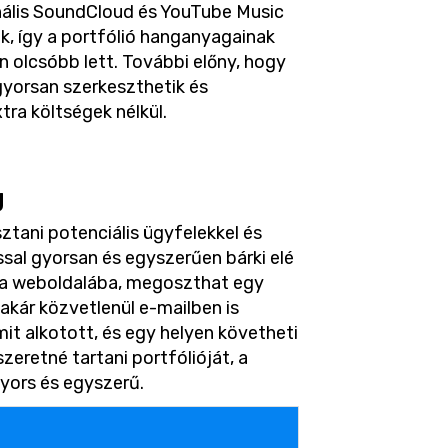
nális SoundCloud és YouTube Music
k, így a portfólió hanganyagainak
en olcsóbb lett. További előny, hogy
gyorsan szerkeszthetik és
xtra költségek nélkül.
g
ztani potenciális ügyfelekkel és
sal gyorsan és egyszerűen bárki elé
tja weboldalába, megoszthat egy
akár közvetlenül e-mailben is
amit alkotott, és egy helyen követheti
zeretné tartani portfólióját, a
gyors és egyszerű.