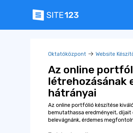
Oktatóközpont
Website Készít
Az online portfól
létrehozásának e
hátrányai
Az online portfólió készítése kivá
bemutathassa eredményeit, díjait 
belevágnánk, érdemes megfontolni