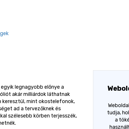
égek
 egyik legnagyobb előnye a
Webol
óliót akár milliárdok láthatnak
 keresztül, mint okostelefonok,
Weboldal
séget ad a tervezőknek és
tudja, h
al szélesebb körben terjesszék,
a tök
ehetnék.
használh