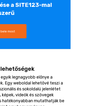
tése a SITE123-mal
szerű
 bele most
 lehetőségek
k egyik legnagyobb előnye a
k. Egy weboldal lehetővé teszi a
ionális és sokoldalú jelenlétet
k, képek, videók és szövegek
és hatékonyabban mutathatják be