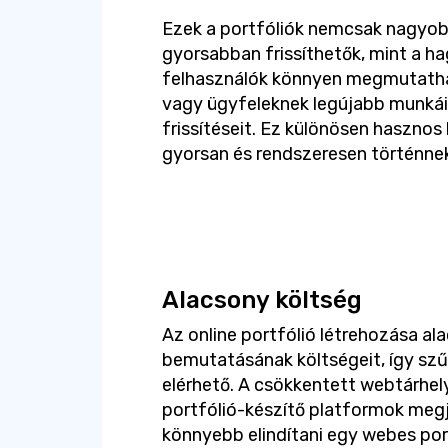
Ezek a portfóliók nemcsak nagyobb
gyorsabban frissíthetők, mint a h
felhasználók könnyen megmutatha
vagy ügyfeleknek legújabb munkái
frissítéseit. Ez különösen hasznos 
gyorsan és rendszeresen történnek
Alacsony költség
Az online portfólió létrehozása al
bemutatásának költségeit, így szű
elérhető. A csökkentett webtárhel
portfólió-készítő platformok megj
könnyebb elindítani egy webes por