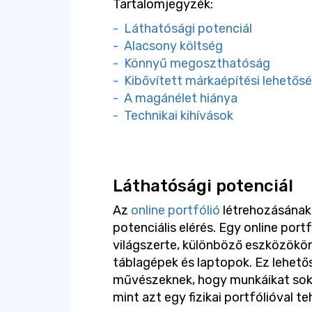
Tartalomjegyzék:
- Láthatósági potenciál
- Alacsony költség
- Könnyű megoszthatóság
- Kibővített márkaépítési lehetős
- A magánélet hiánya
- Technikai kihívások
Láthatósági potenciál
Az
online portfólió
létrehozásának
potenciális elérés. Egy online portf
világszerte, különböző eszközökön
táblagépek és laptopok. Ez lehető
művészeknek, hogy munkáikat sokk
mint azt egy fizikai portfólióval t