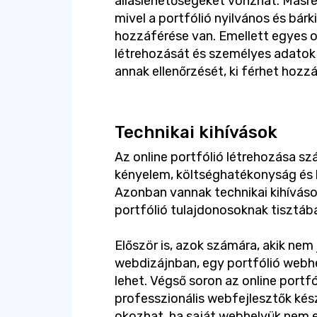
álláslehetőségeket vonzhat. Másr
mivel a portfólió nyilvános és bárk
hozzáférése van. Emellett egyes onl
létrehozását és személyes adato
annak ellenőrzését, ki férhet hoz
Technikai kihívások
Az online portfólió létrehozása szá
kényelem, költséghatékonyság és k
Azonban vannak technikai kihívások
portfólió tulajdonosoknak tisztában
Először is, azok számára, akik nem
webdizájnban, egy portfólió webhe
lehet. Végső soron az online portf
professzionális webfejlesztők kés
okozhat, ha saját webhelyük nem 