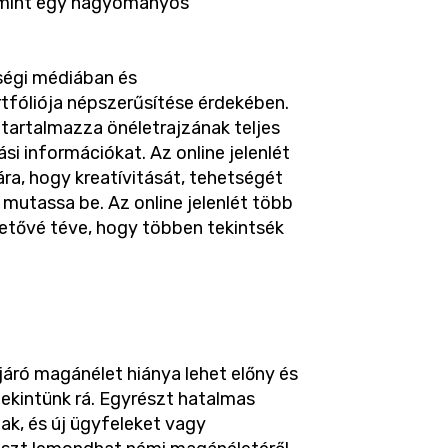
, mint egy hagyományos
ségi médiában és
rtfóliója népszerűsítése érdekében.
tartalmazza önéletrajzának teljes
i információkat. Az online jelenlét
ra, hogy kreatívitását, tehetségét
utassa be. Az online jelenlét több
hetővé téve, hogy többen tekintsék
 járó magánélet hiánya lehet előny és
tekintünk rá. Egyrészt hatalmas
k, és új ügyfeleket vagy