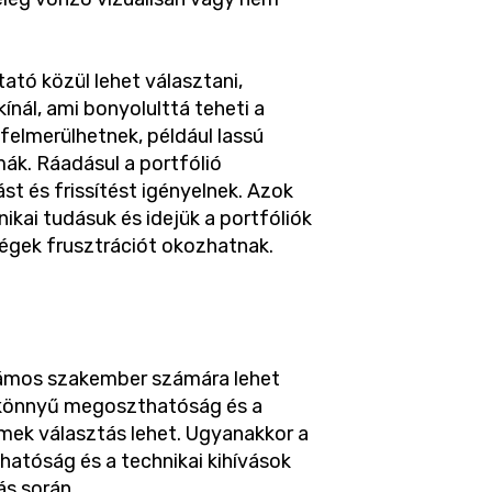
tató közül lehet választani,
ínál, ami bonyolulttá teheti a
 felmerülhetnek, például lassú
mák. Ráadásul a portfólió
t és frissítést igényelnek. Azok
ikai tudásuk és idejük a portfóliók
égek frusztrációt okozhatnak.
számos szakember számára lehet
a könnyű megoszthatóság és a
mek választás lehet. Ugyanakkor a
hatóság és a technikai kihívások
ás során.