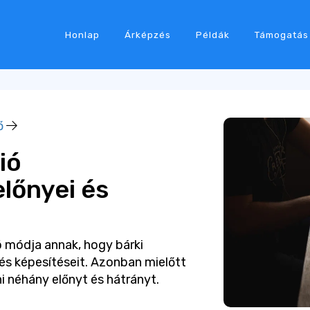
Honlap
Árképzés
Példák
Támogatás
ő
ió
lőnyei és
ló módja annak, hogy bárki
és képesítéseit. Azonban mielőtt
 néhány előnyt és hátrányt.