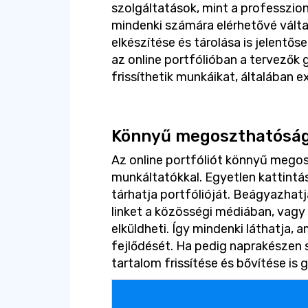
szolgáltatások, mint a professzio
mindenki számára elérhetővé válta
elkészítése és tárolása is jelentős
az online portfólióban a tervezők 
frissíthetik munkáikat, általában e
Könnyű megoszthatósá
Az online portfóliót könnyű megos
munkáltatókkal. Egyetlen kattintás
tárhatja portfólióját. Beágyazha
linket a közösségi médiában, vagy 
elküldheti. Így mindenki láthatja, 
fejlődését. Ha pedig naprakészen s
tartalom frissítése és bővítése is 