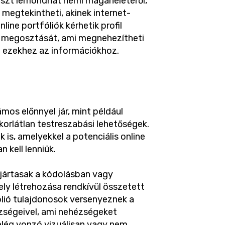
észt lemondhat némi magánéletéről,
i megtekintheti, akinek internet-
ine portfóliók kérhetik profil
k megosztását, ami megnehezítheti
zá ezekhez az információkhoz.
mos előnnyel jár, mint például
orlátlan testreszabási lehetőségek.
 is, amelyekkel a potenciális online
 kell lenniük.
 jártasak a kódolásban vagy
ly létrehozása rendkívül összetett
ólió tulajdonosok versenyeznek a
zségeivel, ami nehézségeket
elég vonzó vizuálisan vagy nem