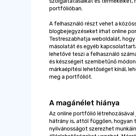
szolgáltatásaikat és termékeiket
portfólióban.
A felhasználó részt vehet a közös
blogbejegyzéseket írhat online po
Testreszabhatja weboldalát, hogy 
másolatát és egyéb kapcsolattartás
lehetővé teszi a felhasználó számá
és készségeit szembetűnő módon m
márkaépítési lehetőséget kínál, le
meg a portfóliót.
A magánélet hiánya
Az online portfólió létrehozásával
hátrány is, attól függően, hogyan 
nyilvánosságot szerezhet munkáina