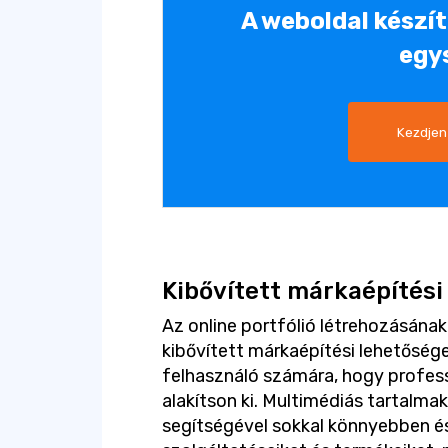
A weboldal készí
egy
Kezdjen
Kibővített márkaépítési
Az online portfólió létrehozásána
kibővített márkaépítési lehetősége
felhasználó számára, hogy professz
alakítson ki. Multimédiás tartalma
segítségével sokkal könnyebben 