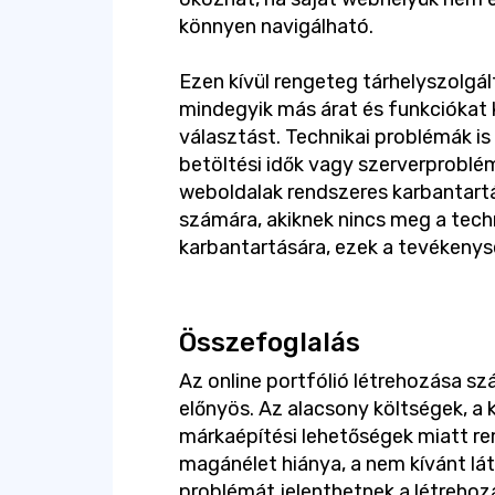
könnyen navigálható.
Ezen kívül rengeteg tárhelyszolgál
mindegyik más árat és funkciókat k
választást. Technikai problémák is
betöltési idők vagy szerverproblé
weboldalak rendszeres karbantartás
számára, akiknek nincs meg a techn
karbantartására, ezek a tevékenys
Összefoglalás
Az online portfólió létrehozása 
előnyös. Az alacsony költségek, 
márkaépítési lehetőségek miatt re
magánélet hiánya, a nem kívánt lát
problémát jelenthetnek a létrehoz