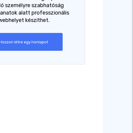
dó személyre szabhatóság
lanatok alatt professzionális
webhelyet készíthet.
Hozzon létre egy honlapot