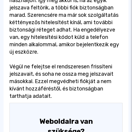
használjon. Így még akkor is, ha az egyik
jelszava feltörik, a többi fiók biztonságban
marad. Szerencsére ma már sok szolgáltatás
kéttényezős hitelesítést kínál, ami további
biztonsági réteget adhat. Ha engedélyezve
van, egy hitelesítési kódot küld a telefon
minden alkalommal, amikor bejelentkezik egy
új eszközre.
Végül ne felejtse el rendszeresen frissíteni
jelszavait, és soha ne ossza meg jelszavait
másokkal. Ezzel megvédheti fiókját a nem
kívánt hozzáféréstől, és biztonságban
tarthatja adatait.
Weboldalra van
szüksége?