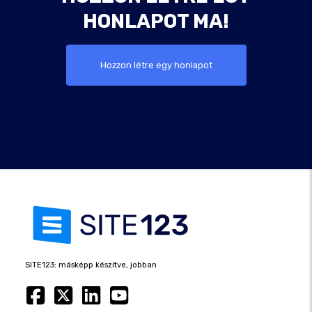
HONLAPOT MA!
Hozzon létre egy honlapot
SITE123: másképp készítve, jobban