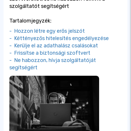
szolgáltatót segítségért
Tartalomjegyzék:
- Hozzon létre egy erős jelszót
- Kéttényezős hitelesítés engedélyezése
- Kerülje el az adathalász csalásokat
- Frissítse a biztonsági szoftvert
- Ne habozzon, hívja szolgáltatóját
segítségért