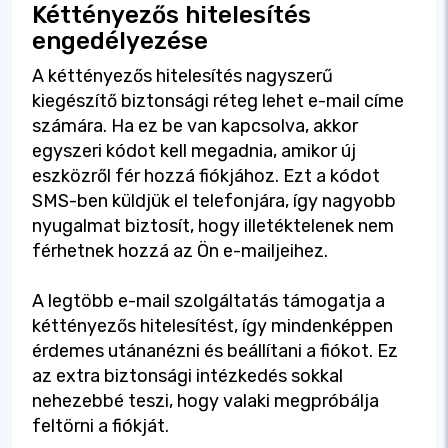
Kéttényezős hitelesítés
engedélyezése
A kéttényezős hitelesítés nagyszerű
kiegészítő biztonsági réteg lehet e-mail címe
számára. Ha ez be van kapcsolva, akkor
egyszeri kódot kell megadnia, amikor új
eszközről fér hozzá fiókjához. Ezt a kódot
SMS-ben küldjük el telefonjára, így nagyobb
nyugalmat biztosít, hogy illetéktelenek nem
férhetnek hozzá az Ön e-mailjeihez.
A legtöbb e-mail szolgáltatás támogatja a
kéttényezős hitelesítést, így mindenképpen
érdemes utánanézni és beállítani a fiókot. Ez
az extra biztonsági intézkedés sokkal
nehezebbé teszi, hogy valaki megpróbálja
feltörni a fiókját.