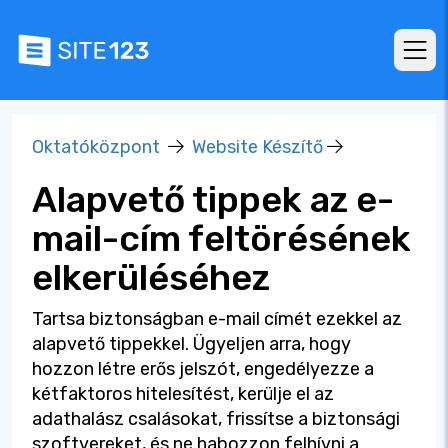
Oktatóközpont
Website Készítő
Alapvető tippek az e-
mail-cím feltörésének
elkerüléséhez
Tartsa biztonságban e-mail címét ezekkel az
alapvető tippekkel. Ügyeljen arra, hogy
hozzon létre erős jelszót, engedélyezze a
kétfaktoros hitelesítést, kerülje el az
adathalász csalásokat, frissítse a biztonsági
szoftvereket, és ne habozzon felhívni a