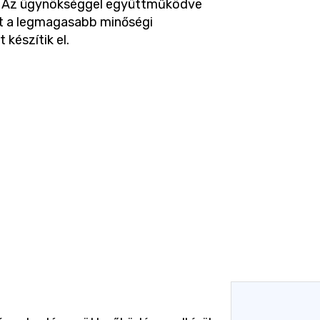
. Az ügynökséggel együttműködve
ét a legmagasabb minőségi
készítik el.