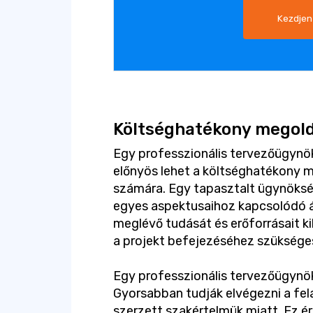
Kezdjen
Költséghatékony megol
Egy professzionális tervezőügyn
előnyös lehet a költséghatékony 
számára. Egy tapasztalt ügynöksé
egyes aspektusaihoz kapcsolódó á
meglévő tudását és erőforrásait k
a projekt befejezéséhez szükséges
Egy professzionális tervezőügynök
Gyorsabban tudják elvégezni a fel
szerzett szakértelmük miatt. Ez ér