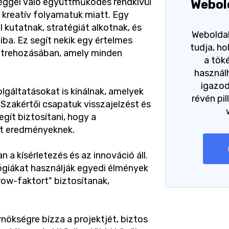
éggel való együttműködés rendkívül
Webol
 kreatív folyamatuk miatt. Egy
 kutatnak, stratégiát alkotnak, és
Weboldal
iba. Ez segít nekik egy értelmes
tudja, h
 létrehozásában, amely minden
a tök
használh
igazo
gáltatásokat is kínálnak, amelyek
révén pil
 Szakértői csapatuk visszajelzést és
egít biztosítani, hogy a
rt eredményeknek.
a kísérletezés és az innováció áll.
ógiákat használják egyedi élmények
ow-faktort" biztosítanak,
nökségre bízza a projektjét, biztos