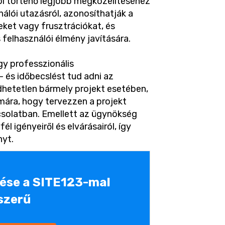
 történő legjobb megközelítéséhez
nálói utazásról, azonosíthatják a
seket vagy frusztrációkat, és
 felhasználói élmény javítására.
gy professzionális
 és időbecslést tud adni az
dhetetlen bármely projekt esetében,
mára, hogy tervezzen a projekt
csolatban. Emellett az ügynökség
l igényeiről és elvárásairól, így
nyt.
tése a SITE123-mal
szerű