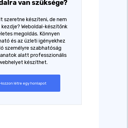
dalra van szüksége?
t szeretne készíteni, de nem
ol kezdje? Weboldal-készítőnk
életes megoldás. Könnyen
ató és az üzleti igényekhez
dó személyre szabhatóság
lanatok alatt professzionális
webhelyet készíthet.
Hozzon létre egy honlapot