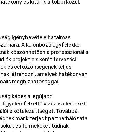
atékony és kitűnik a többi közül.
kség igénybevétele hatalmas
 számára. A különböző ügyfelekkel
knak köszönhetően a professzionális
ják projektje sikerét tervezési
nek és célközönségének teljes
dnak létrehozni, amelyek hatékonyan
imális megbízhatósággal.
kség képes a legújabb
 figyelemfelkeltő vizuális elemeket
nálói elkötelezettséget. Továbbá,
égnek már kiterjedt partnerhálózata
ásokat és termékeket tudnak