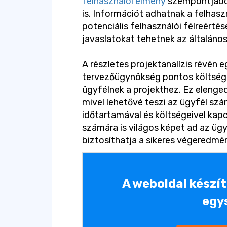
felhasználói élmény
szempontjából
is. Információt adhatnak a felhasz
potenciális felhasználói félreérté
javaslatokat tehetnek az általános
A részletes projektanalízis révén e
tervezőügynökség pontos költség-
ügyfélnek a projekthez. Ez elenge
mivel lehetővé teszi az ügyfél szá
időtartamával és költségeivel kap
számára is világos képet ad az ügyfé
biztosíthatja a sikeres végeredmé
A weboldal készí
egy