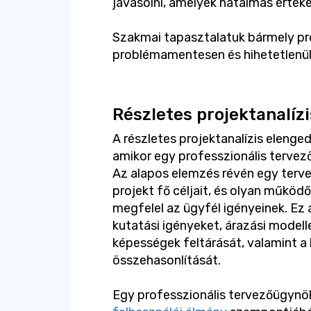
javasolni, amelyek hatalmas érték
Szakmai tapasztalatuk bármely proj
problémamentesen és hihetetlenül
Részletes projektanalízi
A részletes projektanalízis elenge
amikor egy professzionális terve
Az alapos elemzés révén egy terv
projekt fő céljait, és olyan működ
megfelel az ügyfél igényeinek. Ez
kutatási igényeket, árazási modell
képességek feltárását, valamint 
összehasonlítását.
Egy professzionális tervezőügynök