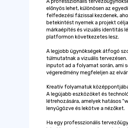
A professzionális tervezőügynöks
előnyös lehet, különösen az egyedi
felfedezési fázissal kezdenek, ahol
betekintést nyernek a projekt célja
márkaépítés és vizuális identitás
platformon következetes lesz.
A legjobb ügynökségek átfogó szol
túlmutatnak a vizuális tervezésen.
inputot ad a folyamat során, ami s
végeredmény megfeleljen az elvá
Kreatív folyamatuk középpontjában 
A legújabb eszközöket és technol
létrehozására, amelyek hatásos "w
lenyűgözve és lekötve a nézőket.
Ha egy professzionális tervezőügy