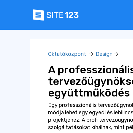
Oktatóközpont
Design
A professzionáli
tervezőügynöksé
együttműködés 
Egy professzionális tervezőügynö
módja lehet egy egyedi és lebilinc
projektjéhez. A profi tervezőügyn
szolgáltatásokat kínálnak, mint pé