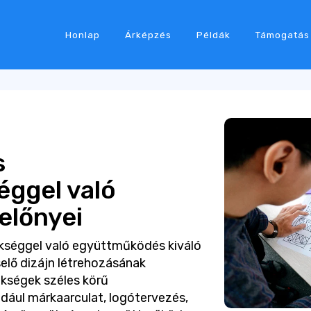
Honlap
Árképzés
Példák
Támogatás
s
ggel való
előnyei
kséggel való együttműködés kiváló
selő dizájn létrehozásának
ökségek széles körű
ldául márkaarculat, logótervezés,