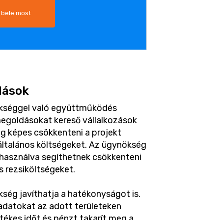
 bele most
dások
ökséggel való együttműködés
megoldásokat kereső vállalkozások
g képes csökkenteni a projekt
ltalános költségeket. Az ügynökség
ihasználva segíthetnek csökkenteni
 rezsiköltségeket.
ség javíthatja a hatékonyságot is.
adatokat az adott területeken
tékes időt és pénzt takarít meg a