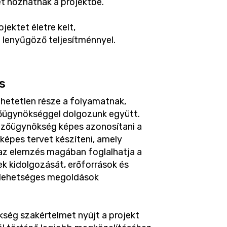
et hozhatnak a projektbe.
ektet életre kelt,
 lenyűgöző teljesítménnyel.
s
dhetetlen része a folyamatnak,
zőügynökséggel dolgozunk együtt.
ezőügynökség képes azonosítani a
őképes tervet készíteni, amely
 az elemzés magában foglalhatja a
ek kidolgozását, erőforrások és
a lehetséges megoldások
ség szakértelmet nyújt a projekt