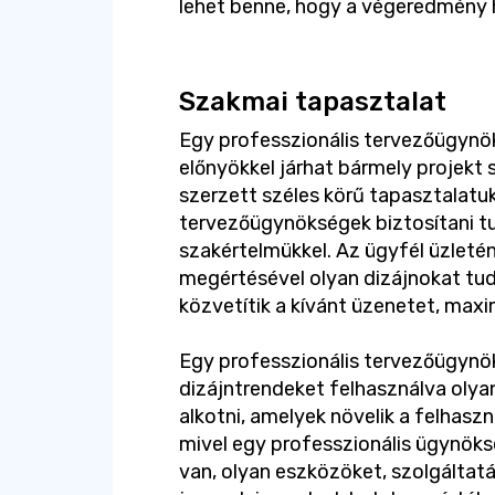
lehet benne, hogy a végeredmény h
Szakmai tapasztalat
Egy professzionális tervezőügynö
előnyökkel járhat bármely projekt
szerzett széles körű tapasztalatu
tervezőügynökségek biztosítani tud
szakértelmükkel. Az ügyfél üzleté
megértésével olyan dizájnokat tu
közvetítik a kívánt üzenetet, max
Egy professzionális tervezőügynö
dizájntrendeket felhasználva olyan
alkotni, amelyek növelik a felhasz
mivel egy professzionális ügynöks
van, olyan eszközöket, szolgáltat