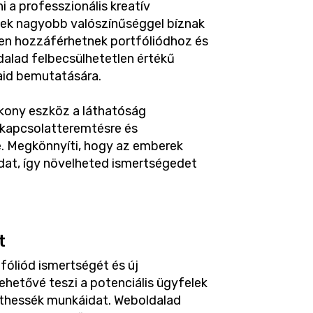
i a professzionális kreatív
lek nagyobb valószínűséggel bíznak
en hozzáférhetnek portfóliódhoz és
alad felbecsülhetetlen értékű
aid bemutatására.
ékony eszköz a láthatóság
 kapcsolatteremtésre és
e. Megkönnyíti, hogy az emberek
at, így növelheted ismertségedet
t
fóliód ismertségét és új
ehetővé teszi a potenciális ügyfelek
nthessék munkáidat. Weboldalad