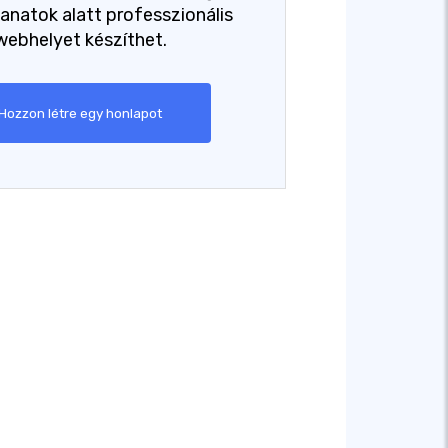
lanatok alatt professzionális
webhelyet készíthet.
Hozzon létre egy honlapot