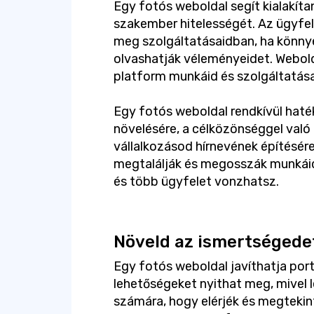
Egy fotós weboldal segít kialakítan
szakember hitelességét. Az ügyfe
meg szolgáltatásaidban, ha könny
olvashatják véleményeidet. Webold
platform munkáid és szolgáltatás
Egy fotós weboldal rendkívül hat
növelésére, a célközönséggel való
vállalkozásod hírnevének építésér
megtalálják és megosszák munkáid
és több ügyfelet vonzhatsz.
Növeld az ismertségede
Egy fotós weboldal javíthatja port
lehetőségeket nyithat meg, mivel l
számára, hogy elérjék és megteki