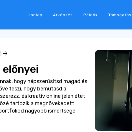
Honlap
Árképzés
Példák
Támogatás
ő
 előnyei
annak, hogy népszerűsítsd magad és
tővé teszi, hogy bemutasd a
zerezz, és kreatív online jelenlétet
 közé tartozik a megnövekedett
 portfóliód nagyobb ismertsége.