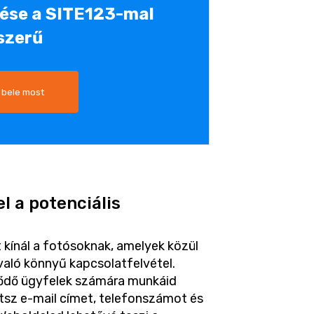
tése a SITE123-mal
szerű
 bele most
l a potenciális
kínál a fotósoknak, amelyek közül
 való könnyű kapcsolatfelvétel.
lődő ügyfelek számára munkáid
sz e-mail címet, telefonszámot és