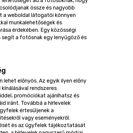
 lehetőséget ad a fotósoknak, hogy
pcsolódjanak össze és nagyobb
tt a weboldal látogatói könnyen
okkal munkalehetőségek és
rása érdekében. Egy közösségi
 segít a fotósnak egy lenyűgöző és
ég
ehet előnyös. Az egyik ilyen előny
él kínálásával rendszeres
ddel, promóciókat ajánlhatsz és
d iránt. Továbbá a hírlevelek
gyfelek értesüljenek a
sítésekről vagy eseményekről.
ését és az ügyfelek tájékoztatását
iden, a hírlevelek nagyszerű módjai