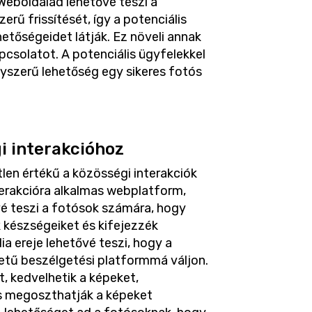
Weboldalad lehetővé teszi a
rű frissítését, így a potenciális
hetőségeidet látják. Ez növeli annak
pcsolatot. A potenciális ügyfelekkel
yszerű lehetőség egy sikeres fotós
i interakcióhoz
len értékű a közösségi interakciók
erakcióra alkalmas webplatform,
vé teszi a fotósok számára, hogy
 készségeiket és kifejezzék
a ereje lehetővé teszi, hogy a
retű beszélgetési platformmá váljon.
, kedvelhetik a képeket,
s megoszthatják a képeket