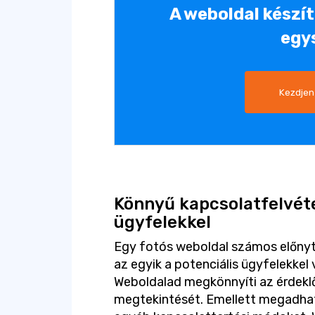
A weboldal készí
egy
Kezdjen
Könnyű kapcsolatfelvéte
ügyfelekkel
Egy fotós weboldal számos előnyt 
az egyik a potenciális ügyfelekkel
Weboldalad megkönnyíti az érdek
megtekintését. Emellett megadhat