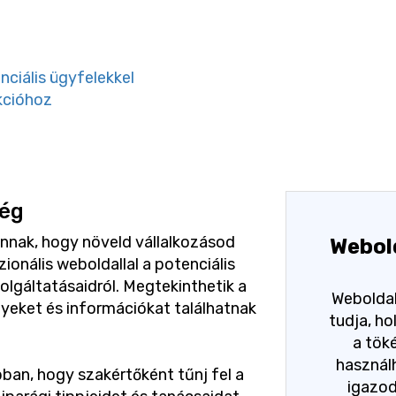
nciális ügyfelekkel
kcióhoz
ség
nnak, hogy növeld vállalkozásod
Webol
ionális weboldallal a potenciális
lgáltatásaidról. Megtekinthetik a
Weboldal
yeket és információkat találhatnak
tudja, h
a tök
használh
bban, hogy szakértőként tűnj fel a
igazo