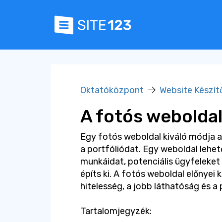
Oktatóközpont
Website Készít
A fotós weboldal
Egy fotós weboldal kiváló módja 
a portfóliódat. Egy weboldal lehe
munkáidat, potenciális ügyfeleket s
építs ki. A fotós weboldal előnyei
hitelesség, a jobb láthatóság és a
Tartalomjegyzék: