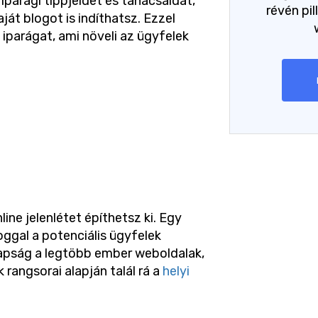
parági tippjeidet és tanácsaidat,
révén pil
ját blogot is indíthatsz. Ezzel
 iparágat, ami növeli az ügyfelek
ine jelenlétet építhetsz ki. Egy
oggal a potenciális ügyfelek
apság a legtöbb ember weboldalak,
rangsorai alapján talál rá a
helyi