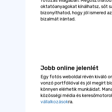
fotózás világában. Megoszthatod i
oktatóanyagokat kínálhatsz, sőt sa
bizonyíthatod, hogy jól ismered az
bizalmát irántad.
Jobb online jelenlét
Egy fotós weboldal révén kiváló onl
vonzó portfólióval és jól megírt bl
könnyen elérhetik munkáidat. Man
közösségi média és keresőmotorok 
vállalkozások
ra.