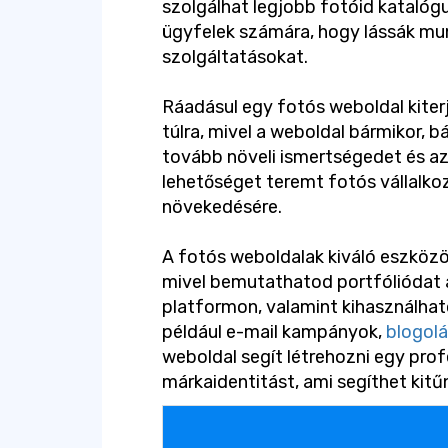
szolgálhat legjobb fotóid katalógu
ügyfelek számára, hogy lássák mun
szolgáltatásokat.
Ráadásul egy fotós weboldal kiterj
túlra, mivel a weboldal bármikor, b
tovább növeli ismertségedet és az
lehetőséget teremt fotós vállalko
növekedésére.
A fotós weboldalak kiváló eszközö
mivel bemutathatod portfóliódat 
platformon, valamint kihasználha
például e-mail kampányok,
blogol
weboldal segít létrehozni egy pro
márkaidentitást, ami segíthet kitű