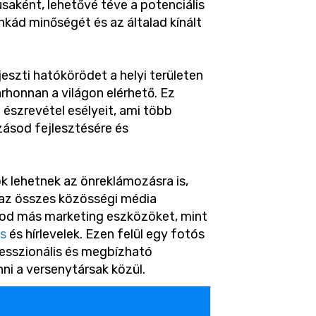
saként, lehetővé téve a potenciális
kád minőségét és az általad kínált
eszti hatókörödet a helyi területen
árhonnan a világon elérhető. Ez
 észrevétel esélyeit, ami több
zásod fejlesztésére és
k lehetnek az önreklámozásra is,
az összes közösségi média
tod más marketing eszközöket, mint
ás
és hírlevelek. Ezen felül egy fotós
fesszionális és megbízható
nni a versenytársak közül.