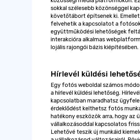
közösségi média platformokon. Ez
sokkal szélesebb közönséggel ka
követőtábort építsenek ki. Emelle
felvehetik a kapcsolatot a fotós
együttműködési lehetőségek feltá
interakcióra alkalmas webplatform
lojális rajongói bázis kiépítésében.
Hírlevél küldési lehetős
Egy fotós weboldal számos módon l
a hírlevél küldési lehetőség. Hírlev
kapcsolatban maradhatsz ügyfelei
érdeklődést kelthetsz fotós munkái
hatékony eszközök arra, hogy az ü
vállalkozásoddal kapcsolatos fris
Lehetővé teszik új munkáid kiemel
a vállalkozásod változásairól. Röv