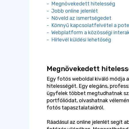
- Megnövekedett hitelesség
- Jobb online jelenlét
- Növeld az ismertségedet
- Könnyű kapcsolatfelvétel a pote
- Webplatform a közösségi intera
- Hírlevél küldési lehetőség
Megnövekedett hiteles
Egy fotós weboldal kiváló módja a
hitelességét. Egy elegáns, professz
ügyfelek többet megtudhatnak szo
portfóliódat, olvashatnak vélemén
fotós tapasztalataidról.
Ráadásul az online jelenlét segít a