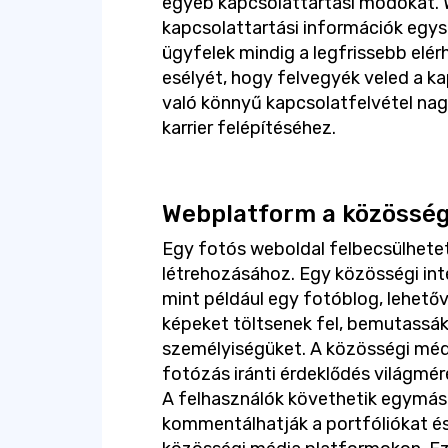
egyéb kapcsolattartási módokat. 
kapcsolattartási információk egysze
ügyfelek mindig a legfrissebb elér
esélyét, hogy felvegyék veled a ka
való könnyű kapcsolatfelvétel nag
karrier felépítéséhez.
Webplatform a közösség
Egy fotós weboldal felbecsülhetet
létrehozásához. Egy közösségi int
mint például egy fotóblog, lehető
képeket töltsenek fel, bemutassák
személyiségüket. A közösségi médi
fotózás iránti érdeklődés világmé
A felhasználók követhetik egymást
kommentálhatják a portfóliókat é