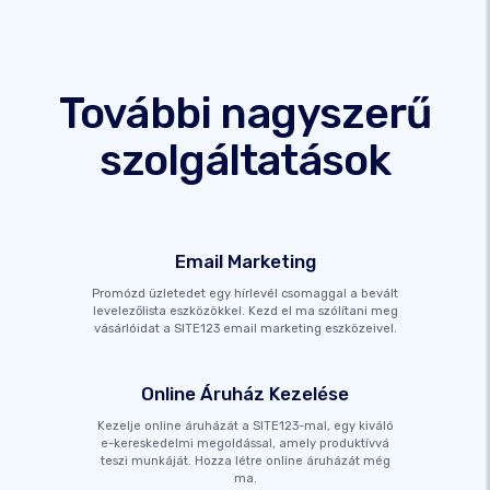
További nagyszerű
szolgáltatások
Email Marketing
Promózd üzletedet egy hírlevél csomaggal a bevált
levelezőlista eszközökkel. Kezd el ma szólítani meg
vásárlóidat a SITE123 email marketing eszközeivel.
Online Áruház Kezelése
Kezelje online áruházát a SITE123-mal, egy kiváló
e-kereskedelmi megoldással, amely produktívvá
teszi munkáját. Hozza létre online áruházát még
ma.