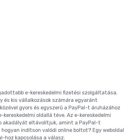
gadottabb e-kereskedelmi fizetési szolgáltatása.
 és kis vállalkozások számára egyaránt
zközével gyors és egyszerű a PayPal-t áruházához
e-kereskedelmi oldallá téve. Az e-kereskedelmi
 akadályát eltávolítjuk, amint a PayPal-t
hogyan indítson valódi online boltot? Egy weboldal
l-hoz kapcsolása a válasz.