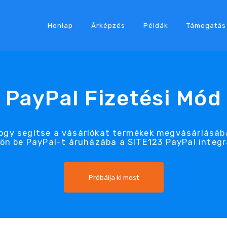
Honlap
Árképzés
Példák
Támogatás
PayPal Fizetési Mód
hogy segítse a vásárlókat termékek megvásárlásáb
ön be PayPal-t áruházába a SITE123 PayPal integr
Próbálja ki most