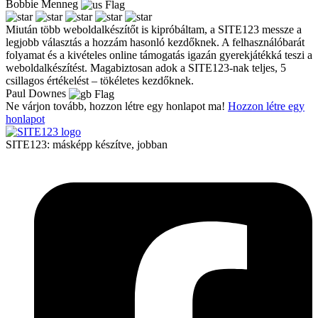
Bobbie Menneg
Miután több weboldalkészítőt is kipróbáltam, a SITE123 messze a
legjobb választás a hozzám hasonló kezdőknek. A felhasználóbarát
folyamat és a kivételes online támogatás igazán gyerekjátékká teszi a
weboldalkészítést. Magabiztosan adok a SITE123-nak teljes, 5
csillagos értékelést – tökéletes kezdőknek.
Paul Downes
Ne várjon tovább, hozzon létre egy honlapot ma!
Hozzon létre egy
honlapot
SITE123: másképp készítve, jobban