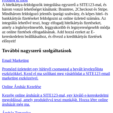
Próbálja ki most
A hitelkártya-feldolgozók integrálása egyszerű a SITE123-mal, és
három vonzó lehetőséget kínálunk: Braintree, 2Checkout és Stripe.
Mindhárom feldolgozó jelentős iparági szabvány, és képes hitel- és
bankkártyás fizetéseket feldolgozni az online üzleted számára. Az
integrálás lehetővé teszi, hogy elfogadj hitelkártyás fizetéseket,
amely a legkényelmesebb, leggyakoribb és legnyereségesebb módja
az online fizetések elfogadásának. Add hozzá ezeket az E-
kereskedelem beállításaihoz, és élvezd a kreditkártyás fizetések
előnyeit!
További nagyszerű szolgáltatások
Email Marketing
Promózd üzletedet egy hírlevél csomaggal a bevált levelezőlista
eszközökkel. Kezd el ma szólítani meg vásárlóidat a SITE123 email
marketing eszközeivel.
Online Áruház Kezelése
Kezelje online áruházát a SITE123-mal, egy kiváló e-kereskedelmi
megoldással, amely produktívvá teszi munkáját. Hozza létre online
áruházát még ma.
Áruház Tervezése