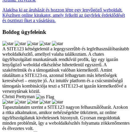
Alakítsa ki az áruházát és hozzon létre egy lenyűgöző weboldalt.
Készítsen online kirakatot, amely felkelti az ügyfelek érdeklődését
és ösztönzi őket a vásárlásra.
Boldog ügyfeleink
A SITE123 kétségtelenül a legegyszerűbb és legfelhasználóbarátabb
weboldalkészítő, amellyel valaha találkoztam. A chates
ügyfélszolgálati munkatársaik rendkívül profik, így egy igazán
lenyűgöző weboldal elkészítése hihetetlenül egyszerű. A
szakértelmük és a támogatásuk valóban kiemelkedő. Amint
rátaláltam a SITE123-ra, azonnal felhagytam más lehetőségek
keresésével – ennyire jó. Az intuitív platform és a csúcsminőségű
támogatás kombinációja teszi a SITE123-at igazán kiemelkedővé a
versenytársak közül.
Christi Prettyman
Tapasztalataim szerint a SITE123 nagyon felhasználóbarát. Azokon
a ritka alkalmakon, amikor nehézségekbe ütköztem, az online
ügyfélszolgálatuk kivételesnek bizonyult. Gyorsan megoldottak
minden problémát, így a weboldalkészítés folyamata zökkenőmentes
és élvezetes volt.