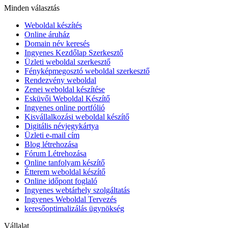
Minden választás
Weboldal készítés
Online áruház
Domain név keresés
Ingyenes Kezdőlap Szerkesztő
Üzleti weboldal szerkesztő
Fényképmegosztó weboldal szerkesztő
Rendezvény weboldal
Zenei weboldal készítése
Esküvői Weboldal Készítő
Ingyenes online portfólió
Kisvállalkozási weboldal készítő
Digitális névjegykártya
Üzleti e-mail cím
Blog létrehozása
Fórum Létrehozása
Online tanfolyam készítő
Étterem weboldal készítő
Online időpont foglaló
Ingyenes webtárhely szolgáltatás
Ingyenes Weboldal Tervezés
keresőoptimalizálás ügynökség
Vállalat