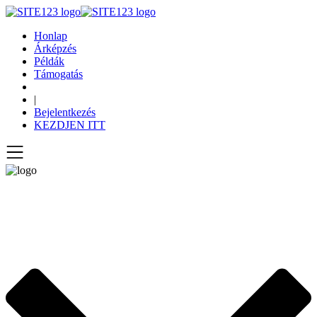
Honlap
Árképzés
Példák
Támogatás
|
Bejelentkezés
KEZDJEN ITT