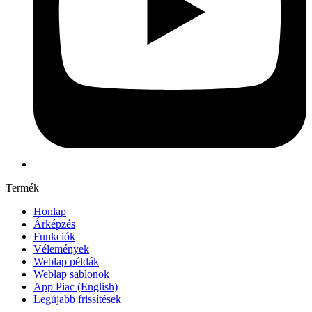
Termék
Honlap
Árképzés
Funkciók
Vélemények
Weblap példák
Weblap sablonok
App Piac
(English)
Legújabb frissítések