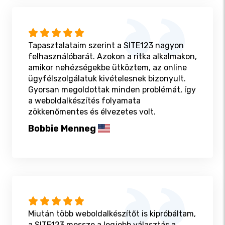
Tapasztalataim szerint a SITE123 nagyon
felhasználóbarát. Azokon a ritka alkalmakon,
amikor nehézségekbe ütköztem, az online
ügyfélszolgálatuk kivételesnek bizonyult.
Gyorsan megoldottak minden problémát, így
a weboldalkészítés folyamata
zökkenőmentes és élvezetes volt.
Bobbie Menneg
Miután több weboldalkészítőt is kipróbáltam,
a SITE123 messze a legjobb választás a