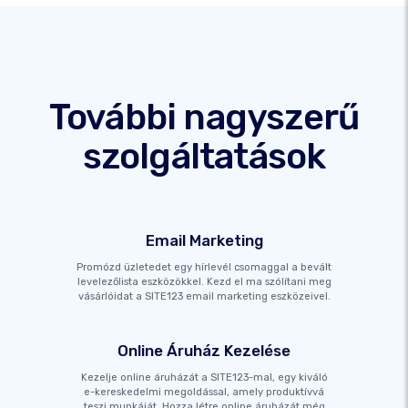
További nagyszerű
szolgáltatások
Email Marketing
Promózd üzletedet egy hírlevél csomaggal a bevált
levelezőlista eszközökkel. Kezd el ma szólítani meg
vásárlóidat a SITE123 email marketing eszközeivel.
Online Áruház Kezelése
Kezelje online áruházát a SITE123-mal, egy kiváló
e-kereskedelmi megoldással, amely produktívvá
teszi munkáját. Hozza létre online áruházát még