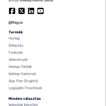
SITE123: másképp készítve, jobban
Magyar
Termék
Honlap
Árképzés
Funkciók
Vélemények
Weblap Példák
Weblap Sablonok
App Piac
(English)
Legújabb Frissítések
Minden választás
Weboldal Készítés