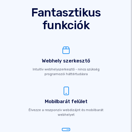
Fantasztikus
funkciók
Webhely szerkesztő
Intuitív webhelyszerkesztő - nincs szükség
programozói háttértudásra
Mobilbarát felület
Élvezze a reszponzív webdizájnt és mobilbarát
webhelyet