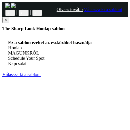
Olvass tovább
Válassza ki a sablont
|
|
×
The Sharp Look Honlap sablon
Ez a sablon ezeket az eszközöket használja
Honlap
MAGUNKRÓL
Schedule Your Spot
Kapcsolat
Válassza ki a sablont