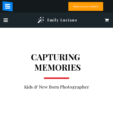
Válassza ki a sablont